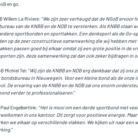
GoB en go.
 Willem La Riviere: “
We zijn zeer verheugd dat de NGoB ervoor h
ureau van de KNBB en de NDB te versterken. Als KNBB staan we 
dere sportbonden en sporttakken. Een denksport als de Go-sp
den op de zeer constructieve samenwerking die wij hebben met
akken passen goed bij elkaar omdat zij een grote positie in de vr
porten zijn, deze samenwerking zal dan ook zeker bijdragen in 
 Michiel Tel: “
Wij zijn de KNBB en NDB erg dankbaar dat zij ons zo
bondsbureau in Nieuwegein. Voor een kleine bond als de onze 
vol. De ervaring van de KNBB en de NDB zal ons enorm onderste
bond verder te professionaliseren.
”
Paul Engelbertink: “
Het is mooi om een derde sportbond met veel
elkomen in ons kantoor. Dit zorgt voor positieve energie. Maar
ken we elkaar op verschillende vlakken. We kijken uit naar een 
king.
”