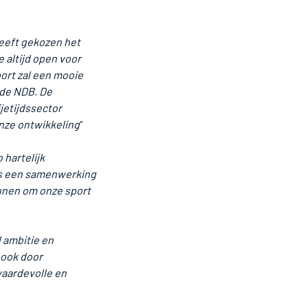
eeft gekozen het
altijd open voor
ort zal een mooie
 de NDB. De
ijetijdssector
onze ontwikkeling
”
 hartelijk
is een samenwerking
unen om onze sport
 ambitie en
 ook door
waardevolle en