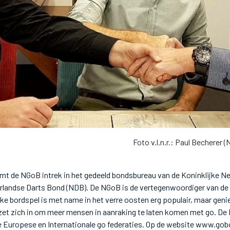
Foto v.l.n.r.: Paul Becherer 
emt de NGoB intrek in het gedeeld bondsbureau van de Koninklijke Ne
landse Darts Bond (NDB). De NGoB is de vertegenwoordiger van de 
eke bordspel is met name in het verre oosten erg populair, maar geni
zet zich in om meer mensen in aanraking te laten komen met go. De
e Europese en Internationale go federaties. Op de website www.gob