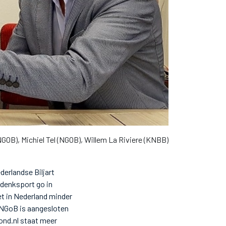
(NGOB), Michiel Tel (NGOB), Willem La Riviere (KNBB)
derlandse Biljart
denksport go in
et in Nederland minder
 NGoB is aangesloten
ond.nl staat meer