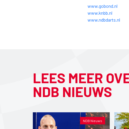
www.gobond.nl
www.knbb.nl
www.ndbdarts.nl
LEES MEER OV
NDB NIEUWS
NDB Nieuws