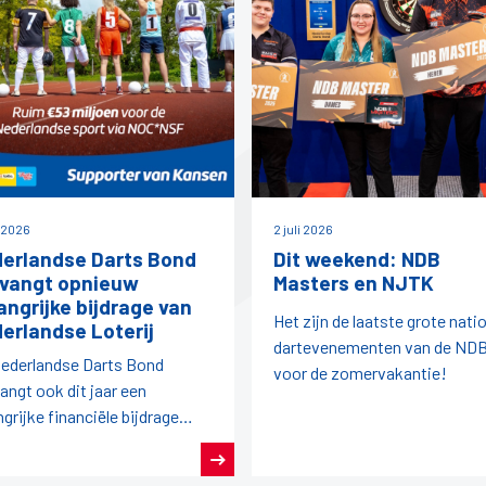
i 2026
2 juli 2026
erlandse Darts Bond
Dit weekend: NDB
vangt opnieuw
Masters en NJTK
angrijke bijdrage van
Het zijn de laatste grote nati
erlandse Loterij
dartevenementen van de ND
ederlandse Darts Bond
voor de zomervakantie!
angt ook dit jaar een
ngrijke financiële bijdrage
it de afdracht van
rlandse Loterij aan de