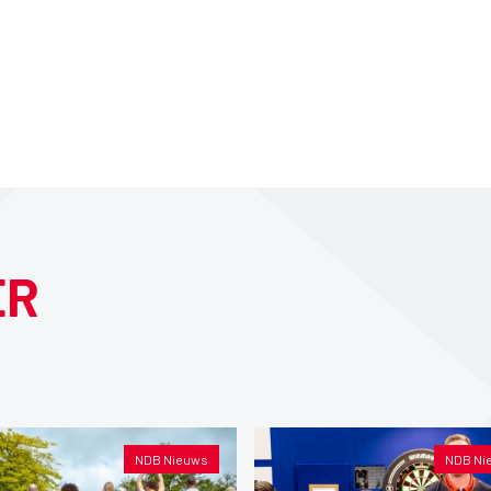
ER
NDB Nieuws
NDB Ni