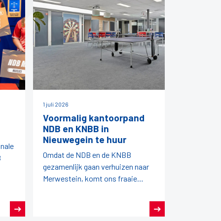
1 juli 2026
Voormalig kantoorpand
NDB en KNBB in
Nieuwegein te huur
onale
Omdat de NDB en de KNBB
B
gezamenlijk gaan verhuizen naar
Merwestein, komt ons fraaie
kantoorpand vrij.