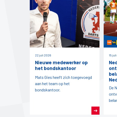
22 juli 2026
15 jul
Nieuwe medewerker op
Ned
het bondskantoor
ont
bel
Mats Gies heeft zich toegevoegd
Ned
aan het team op het
De N
bondskantoor.
ontv
bela
vanu
Nede