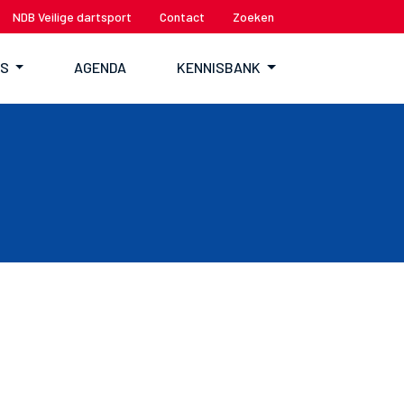
NDB Veilige dartsport
Contact
Zoeken
TS
AGENDA
KENNISBANK