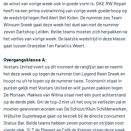
de winst van vorige week ook in goede vorm is. DKE RW Repair
heeft na een prima overwinning van vorige week goede hoop op
de wedstrijd tegen Red Alert Bet Kolen. De nummer zes Team
Winsum Sneek gaat deze week het duel aan met de nummer
zeven Dartshop Leiden. Beide teams moeten zich herpakken na
het verlies van vorige week. De laatste wedstrijd in deze klasse
gaat tussen Oranjebar 1 en Fanatics Weert.
Overgangsklasse A:
Vostars United voert op dit moment de ranglijst aan en neemt
het deze week op tegen de nummer tien Legend Reen Sneek en
hoopt nu uit te lopen op de nummer twee. Toornsmit staat in
punten gelijk met Vostars United en wilt punten pakken tegen
De Moriaan. Makkes van Wilma staat met één punt achterstand
op de derde plek. Om de top-2 niet uit het oog te verliezen zal er
moeten gewonnen worden van De Schout/Kluin Schilderwerken.
Vrijbuiter Superleague gaat op bezoek bij de directe concurrent
Status Bar. Beide teams hebben zeven punten en strijden voor
vierde plek. SLT de Planeet en Café de Kremer staan deze week