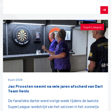
SuperLeague
9 juni 2026
Jac Proosten neemt na vele jaren afscheid van Dart
Team Venlo
De fanatieke darter werd vorige week tijdens de laatste
SuperLeague-wedstrijd van het seizoen in het zonnetje