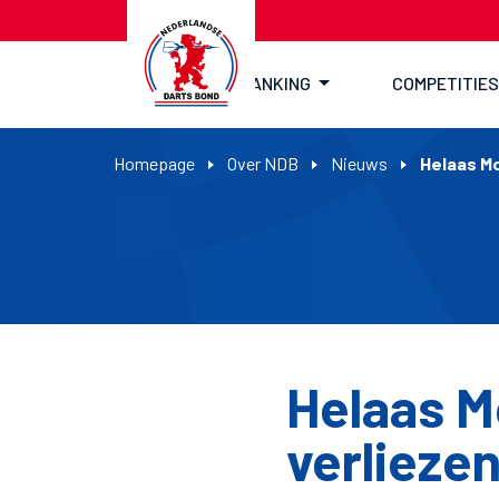
RANKING
COMPETITIES
Homepage
Over NDB
Nieuws
Helaas Mo
Helaas M
verlieze