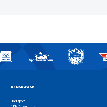
KENNISBANK
Dartsport
NDB Veilige dartsport