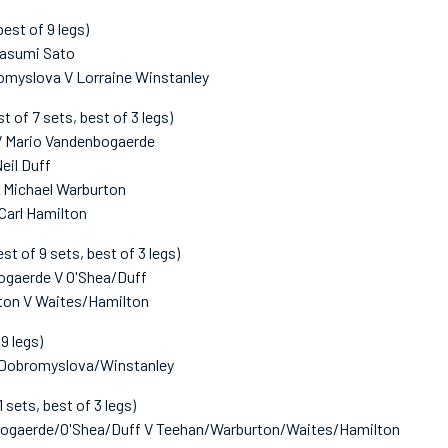
est of 9 legs)
Kasumi Sato
omyslova V Lorraine Winstanley
t of 7 sets, best of 3 legs)
V Mario Vandenbogaerde
eil Duff
V Michael Warburton
Carl Hamilton
st of 9 sets, best of 3 legs)
ogaerde V O'Shea/Duff
ton V Waites/Hamilton
9 legs)
 Dobromyslova/Winstanley
1 sets, best of 3 legs)
ogaerde/O'Shea/Duff V Teehan/Warburton/Waites/Hamilton