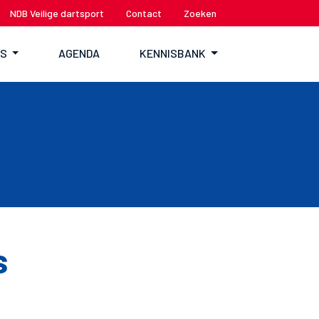
NDB Veilige dartsport
Contact
Zoeken
TS
AGENDA
KENNISBANK
s