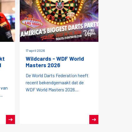
17 april 2026
kt
Wildcards - WDF World
d
Masters 2026
De World Darts Federation heeft
recent bekendgemaakt dat de
 van
WDF World Masters 2026
plaatsvinden van 14 tot en met 19
juli 2026 in Las Vegas (VS).