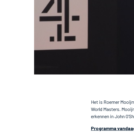
Het is Roemer Mooijma
World Masters. Mooijm
erkennen in John O’She
Programma vandaa