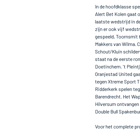
In de hoofdklasse sp
Alert Bet Kolen gaat 
laatste wedstrijd in
zijn er ook vijf weds
gespeeld, Toornsmit t
Makkers van Wilma. Ca
Schout/Kluin schilder
staat na de eerste ro
Doetinchem. 't Pleint
Oranjestad United ga
tegen Xtreme Sport Ti
Ridderkerk spelen teg
Barendrecht. Het Wa
Hilversum ontvangen d
Double Bull Spakenbu
Voor het complete pr