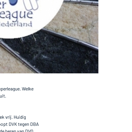
uperleague. Welke
uit.
k vrij. Huidig
 hoopt DVK tegen DBA
 de heren van DVO