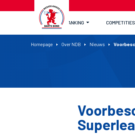
RANKING
COMPETITIES
Homepage
Over NDB
Nieuws
Voorbesc
Voorbes
Superle