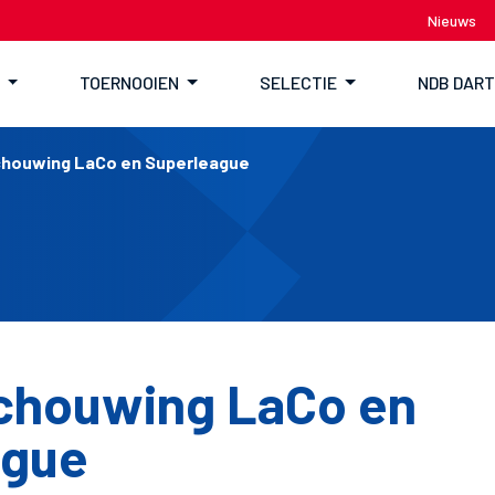
Nieuws
TOERNOOIEN
SELECTIE
NDB DAR
houwing LaCo en Superleague
chouwing LaCo en
ague