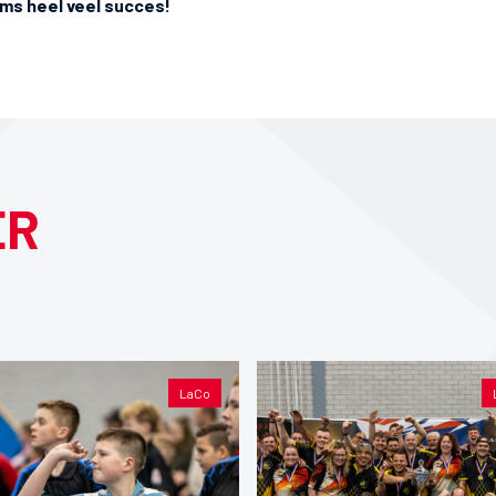
ams heel veel succes!
ER
LaCo