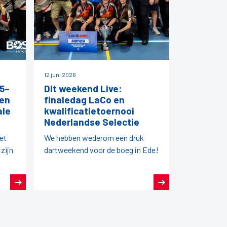
12 juni 2026
5–
Dit weekend Live:
 en
finaledag LaCo en
ale
kwalificatietoernooi
Nederlandse Selectie
iet
We hebben wederom een druk
 zijn
dartweekend voor de boeg in Ede!