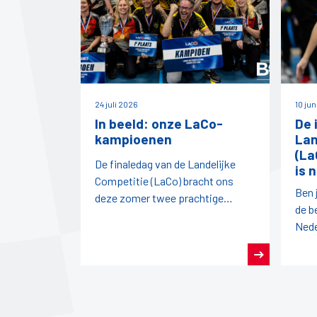
24 juli 2026
10 ju
In beeld: onze LaCo-
De 
kampioenen
Lan
(La
De finaledag van de Landelijke
is 
Competitie (LaCo) bracht ons
Ben 
deze zomer twee prachtige
de b
kampioenen: de dames van
Nede
DBMN en het LaCo-team van
land
DVS!
team
sam