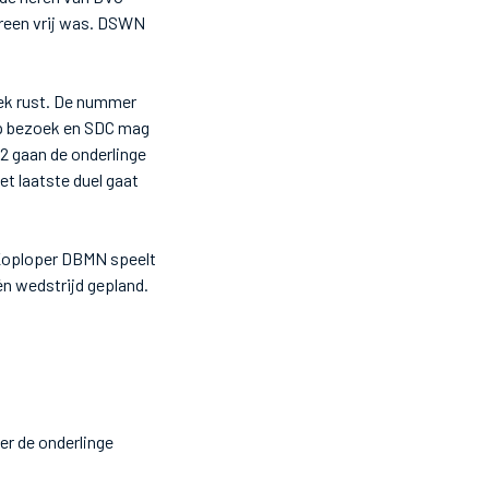
ereen vrij was. DSWN
ek rust. De nummer
op bezoek en SDC mag
 2 gaan de onderlinge
t laatste duel gaat
. Koploper DBMN speelt
én wedstrijd gepland.
er de onderlinge