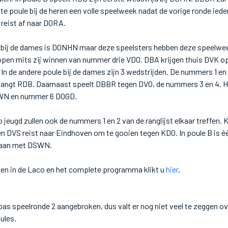
ste poule bij de heren een volle speelweek nadat de vorige ronde ied
reist af naar DORA.
 bij de dames is DONHN maar deze speelsters hebben deze speelwe
lopen mits zij winnen van nummer drie VDO. DBA krijgen thuis DVK 
In de andere poule bij de dames zijn 3 wedstrijden. De nummers 1 en
vangt RDB. Daarnaast speelt DBBR tegen DVO, de nummers 3 en 4. He
WN en nummer 6 DOGD.
o jeugd zullen ook de nummers 1 en 2 van de ranglijst elkaar treffen
n DVS reist naar Eindhoven om te gooien tegen KDO. In poule B is é
ngaan met DSWN.
ken in de Laco en het complete programma klikt u
hier
.
 pas speelronde 2 aangebroken, dus valt er nog niet veel te zeggen ov
ules.