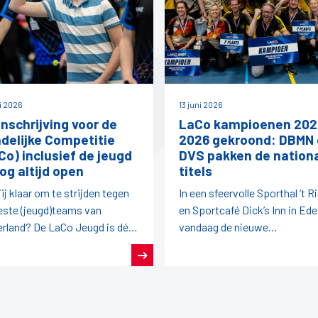
ni 2026
13 juni 2026
inschrijving voor de
LaCo kampioenen 202
delijke Competitie
2026 gekroond: DBMN
Co) inclusief de jeugd
DVS pakken de nation
nog altijd open
titels
jij klaar om te strijden tegen
In een sfeervolle Sporthal ’t R
este (jeugd)teams van
en Sportcafé Dick’s Inn in Ede
rland? De LaCo Jeugd is dé
vandaag de nieuwe
elijke competitie waar talent,
LaCo‑kampioenen bekend
spirit en plezier
geworden.
enkomen.