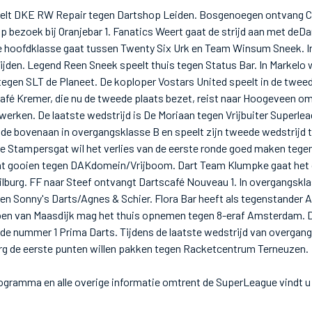
eelt DKE RW Repair tegen Dartshop Leiden. Bosgenoegen ontvang Ca
op bezoek bij Oranjebar 1. Fanatics Weert gaat de strijd aan met deDa
 de hoofdklasse gaat tussen Twenty Six Urk en Team Winsum Sneek. 
trijden. Legend Reen Sneek speelt thuis tegen Status Bar. In Markelo
egen SLT de Planeet. De koploper Vostars United speelt in de tweed
fé Kremer, die nu de tweede plaats bezet, reist naar Hoogeveen om
werken. De laatste wedstrijd is De Moriaan tegen Vrijbuiter Superle
nde bovenaan in overgangsklasse B en speelt zijn tweede wedstrijd 
je Stampersgat wil het verlies van de eerste ronde goed maken teg
at gooien tegen DAKdomein/Vrijboom. Dart Team Klumpke gaat het du
lburg. FF naar Steef ontvangt Dartscafé Nouveau 1. In overgangskla
en Sonny's Darts/Agnes & Schier. Flora Bar heeft als tegenstander 
pen van Maasdijk mag het thuis opnemen tegen 8-eraf Amsterdam.
e nummer 1 Prima Darts. Tijdens de laatste wedstrijd van overgang
rg de eerste punten willen pakken tegen Racketcentrum Terneuzen.
ogramma en alle overige informatie omtrent de SuperLeague vindt 