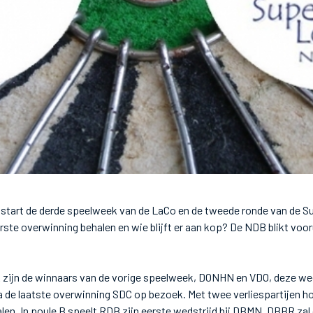
start de derde speelweek van de LaCo en de tweede ronde van de S
te overwinning behalen en wie blijft er aan kop? De NDB blikt voor
 A zijn de winnaars van de vorige speelweek, DONHN en VDO, deze wee
na de laatste overwinning SDC op bezoek. Met twee verliespartijen
alen. In poule B speelt RDB zijn eerste wedstrijd bij DBMN. DBBR zal