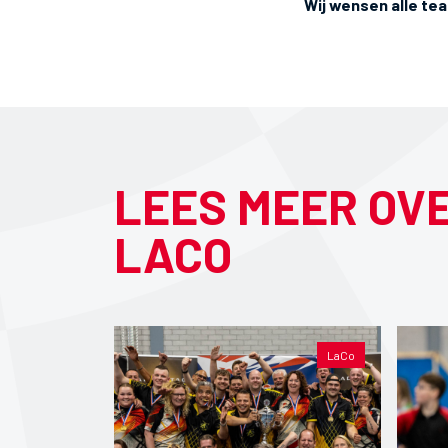
Wij wensen alle te
LEES MEER OV
LACO
LaCo