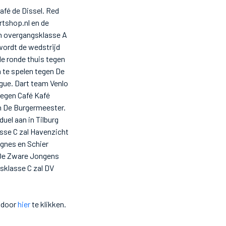
fé de Dissel. Red
rtshop.nl en de
In overgangsklasse A
 wordt de wedstrijd
e ronde thuis tegen
 te spelen tegen De
ague. Dart team Venlo
tegen Café Kafé
en De Burgermeester.
el aan in Tilburg
sse C zal Havenzicht
Agnes en Schier
 De Zware Jongens
sklasse C zal DV
u door
hier
te klikken.