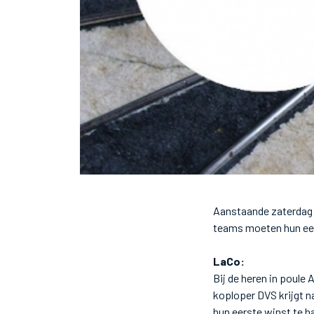
Aanstaande zaterdag 
teams moeten hun eers
LaCo:
Bij de heren in poule
koploper DVS krijgt 
hun eerste winst te h