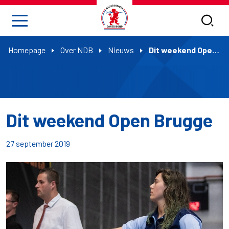
Homepage
Over NDB
Nieuws
Dit weekend Open Brugge
Dit weekend Open Brugge
27 september 2019