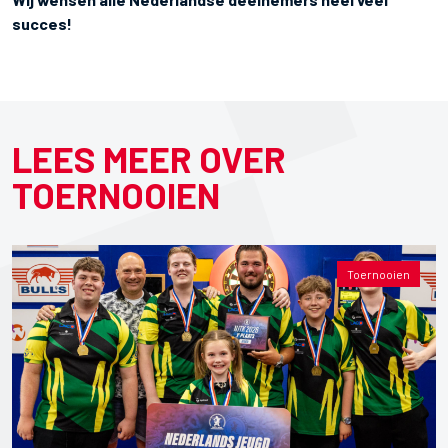
succes!
LEES MEER OVER
TOERNOOIEN
Toernooien