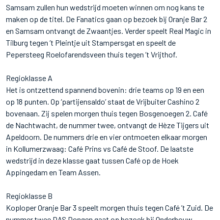
Samsam zullen hun wedstrijd moeten winnen om nog kans te
maken op de titel. De Fanatics gaan op bezoek bij Oranje Bar 2
en Samsam ontvangt de Zwaantjes. Verder speelt Real Magic in
Tilburg tegen ’t Pleintje uit Stampersgat en speelt de
Pepersteeg Roelofarendsveen thuis tegen ’t Vrijthof.
Regioklasse A
Het is ontzettend spannend bovenin: drie teams op 19 en een
op 18 punten. Op ‘partijensaldo’ staat de Vrijbuiter Cashino 2
bovenaan. Zij spelen morgen thuis tegen Bosgenoegen 2. Café
de Nachtwacht, de nummer twee, ontvangt de Hèze Tijgers uit
Apeldoorn. De nummers drie en vier ontmoeten elkaar morgen
in Kollumerzwaag: Café Prins vs Café de Stoof. De laatste
wedstrijd in deze klasse gaat tussen Café op de Hoek
Appingedam en Team Assen.
Regioklasse B
Koploper Oranje Bar 3 speelt morgen thuis tegen Café ’t Zuid. De
nummer twee DAS Dongen gaat op bezoek bij Onderbouw