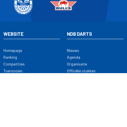
WEBSITE
NDB DARTS
Homepage
Nieuws
Ranking
Agenda
Competities
Organisatie
Toernooien
Officiële stukken
Selectie
Alle onderwerpen
NDB Darts
Kennisbank
KENNISBANK
CONTACT
Dartsport
Nederlandse Darts Bond