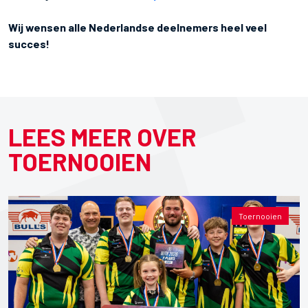
Wij wensen alle Nederlandse deelnemers heel veel
succes!
LEES MEER OVER
TOERNOOIEN
Toernooien