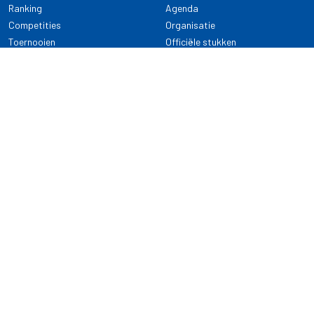
Ranking
Agenda
Competities
Organisatie
Toernooien
Officiële stukken
Selectie
Alle onderwerpen
NDB Darts
Kennisbank
KENNISBANK
CONTACT
Dartsport
Nederlandse Darts Bond
NDB Veilige dartsport
Archimedesbaan 7
Gedragsregels
3439 ME Nieuwegein
Reglementen
Dispensatie
030 - 2081 180
info@ndbdarts.nl
Alle onderwerpen