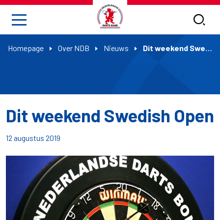
Homepage
Over NDB
Nieuws
Dit weekend Swedish Open
Dit weekend Swedish Open
12 augustus 2019