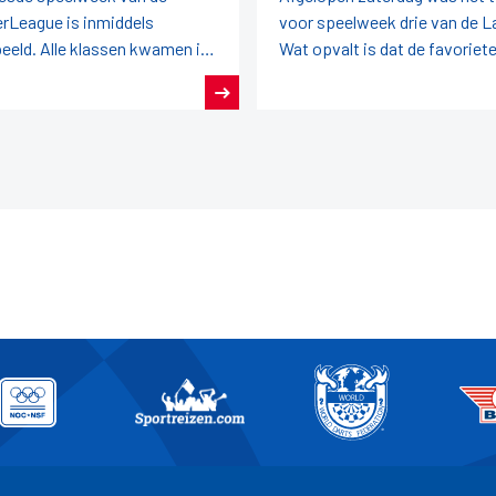
rLeague is inmiddels
voor speelweek drie van de L
eeld. Alle klassen kwamen in
Wat opvalt is dat de favoriet
e.HoofdklasseDrie van de vier
voorafgaande aan de wedstri
trijden eindigden in een
niet altijd de winst
kspel.