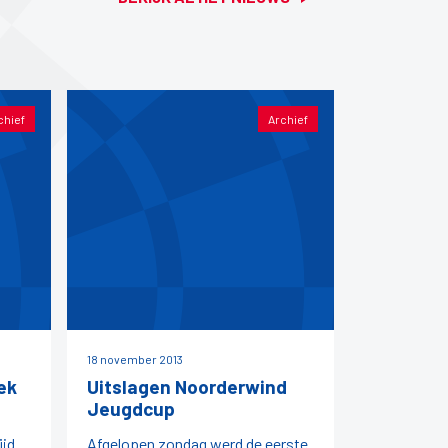
chief
Archief
18 november 2013
ek
Uitslagen Noorderwind
Jeugdcup
ijd
Afgelopen zondag werd de eerste