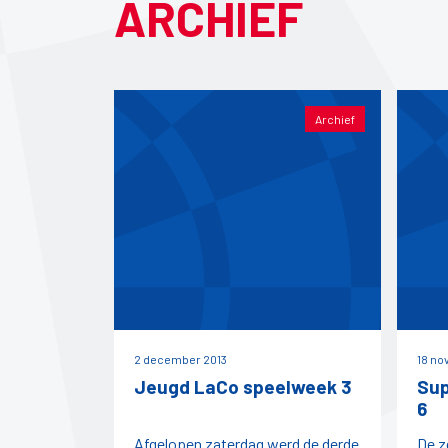
ARCHIEF
Archief
2 december 2013
18 no
Jeugd LaCo speelweek 3
Sup
6
Afgelopen zaterdag werd de derde
De z