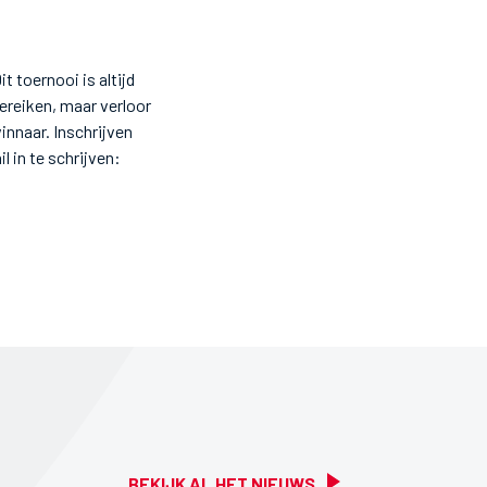
t toernooi is altijd
bereiken, maar verloor
innaar. Inschrijven
l in te schrijven:
BEKIJK AL HET NIEUWS