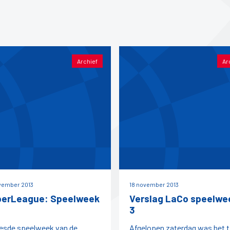
Archief
Ar
vember 2013
18 november 2013
erLeague: Speelweek
Verslag LaCo speelwe
3
esde speelweek van de
Afgelopen zaterdag was het t