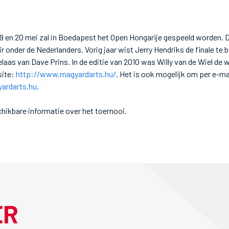
19 en 20 mei zal in Boedapest het Open Hongarije gespeeld worden. Di
r onder de Nederlanders. Vorig jaar wist Jerry Hendriks de finale te 
laas van Dave Prins. In de editie van 2010 was Willy van de Wiel de w
site:
http://www.magyardarts.hu/
. Het is ook mogelijk om per e-mai
ardarts.hu
.
chikbare informatie over het toernooi.
ER