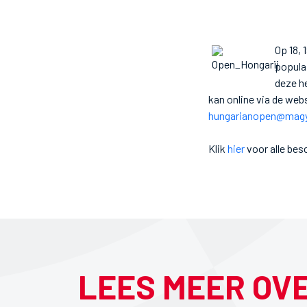
Op 18, 
populai
deze he
kan online via de web
hungarianopen@magy
Klik
hier
voor alle bes
LEES MEER OV