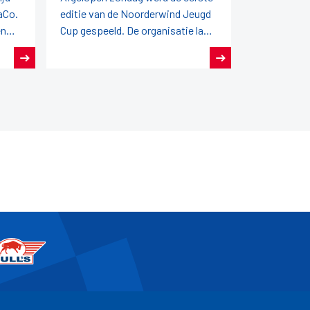
aCo.
editie van de Noorderwind Jeugd
en
Cup gespeeld. De organisatie lag
jden
in handen van de FDB en zij zetten
een succesvolle eerste