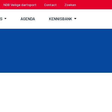
NDB Veilige dartsport
Contact
Zoeken
TS
AGENDA
KENNISBANK