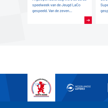
speelweek van de Jeugd LaCo
Supe
gespeeld. Van de zeven
gesp
deelnemende teams kwam alleen
acti
de RDB-1 niet in actie.Het tweede
weds
team
gelij