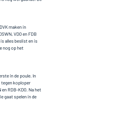
e DVK maken in
et DSWN, VDO en FDB
 alles beslist en is
ie nog op het
ste in de poule. In
t tegen koploper
N en RDB-KDO. Na het
e gaat spelen in de