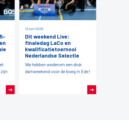
12 juni 2026
5–
Dit weekend Live:
 en
finaledag LaCo en
ale
kwalificatietoernooi
Nederlandse Selectie
iet
We hebben wederom een druk
 zijn
dartweekend voor de boeg in Ede!