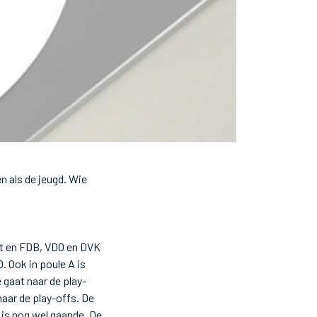
 als de jeugd. Wie
tst en FDB, VDO en DVK
 Ook in poule A is
 gaat naar de play-
ar de play-offs. De
s is nog wel gaande. De