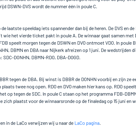
rijd DSWN-DVS wordt de nummer één in poule C.
p de laatste speeldag iets spannender dan bij de heren. De DVS en d
it wie het vierde ticket pakt in poule A. De winnaar gaat samen m
 FDB speelt morgen tegen de DSWN en DVO ontmoet VDO. In poule B is
NHN, DBMN en DBA naar Nijkerk afreizen op 1 juni. De wedstrijden d
jn: SDC-DONHN, DBMN-RDO, DBA-DOGD.
DBBR tegen de DBA. Bij winst is DBBR de DONHN voorbij en zijn ze eer
om plaats twee nog open. RDO en DVO maken hier kans op. RDO speel
et op tegen de SDC. In poule C staan op het programma FDB-DBM
 zich plaatst voor de winnaarsronde op de finaledag op 15 juni en wi
en in de LaCo verwijzen wij u naar de
LaCo pagina
.