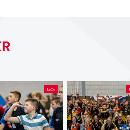
ER
LaCo