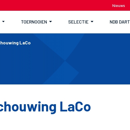
Nieuws
TOERNOOIEN
SELECTIE
NDB DAR
houwing LaCo
chouwing LaCo