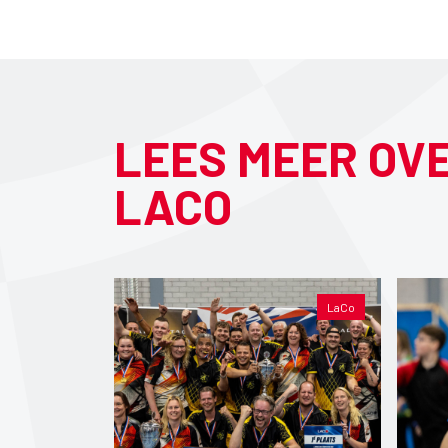
LEES MEER OV
LACO
LaCo