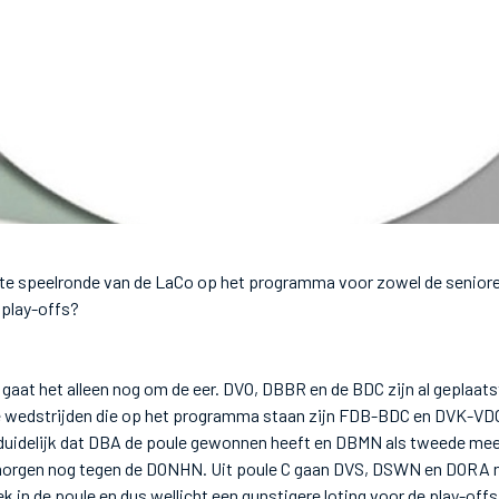
ste speelronde van de LaCo op het programma voor zowel de senioren
 play-offs?
en gaat het alleen nog om de eer. DVO, DBBR en de BDC zijn al geplaa
e wedstrijden die op het programma staan zijn FDB-BDC en DVK-VDO.
et duidelijk dat DBA de poule gewonnen heeft en DBMN als tweede mee
morgen nog tegen de DONHN. Uit poule C gaan DVS, DSWN en DORA na
ek in de poule en dus wellicht een gunstigere loting voor de play-off