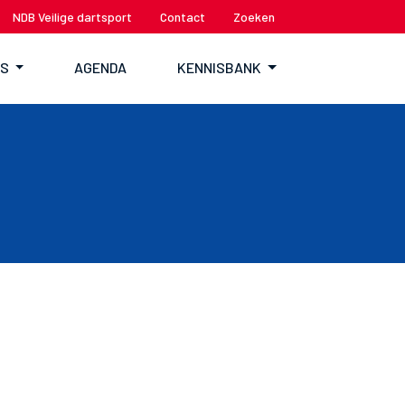
NDB Veilige dartsport
Contact
Zoeken
TS
AGENDA
KENNISBANK