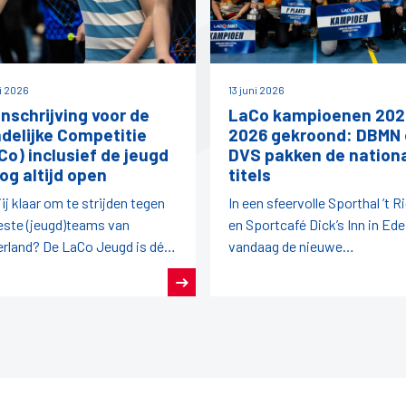
ni 2026
13 juni 2026
inschrijving voor de
LaCo kampioenen 202
delijke Competitie
2026 gekroond: DBMN
Co) inclusief de jeugd
DVS pakken de nation
nog altijd open
titels
jij klaar om te strijden tegen
In een sfeervolle Sporthal ’t R
este (jeugd)teams van
en Sportcafé Dick’s Inn in Ede
rland? De LaCo Jeugd is dé
vandaag de nieuwe
elijke competitie waar talent,
LaCo‑kampioenen bekend
spirit en plezier
geworden.
enkomen.