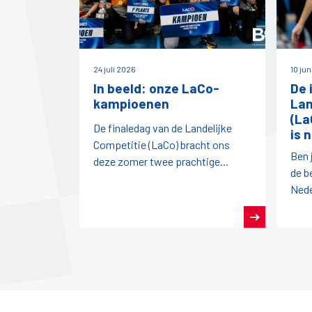
24 juli 2026
10 ju
In beeld: onze LaCo-
De 
kampioenen
Lan
(La
De finaledag van de Landelijke
is 
Competitie (LaCo) bracht ons
Ben 
deze zomer twee prachtige
de b
kampioenen: de dames van
Nede
DBMN en het LaCo-team van
land
DVS!
team
sam