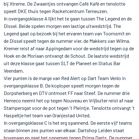
bij Xtreme. De Zwaantjes ontvangen Café Kafé en tenslotte
speelt DKE thuis tegen Racketcentrum Terneuzen.
In overgangsklasse A lijkt het te gaan tussen The Legend en de
Dissel. Beide spelen morgen een lastige uitwedstrijd. The
Legend gaat op bezoek bij het ervaren team van Toornsmit en
de Dissel speelt tegen de nummer vier, de Makkers van Wilma.
Kremer reist af naar Appingedam voor de wedstrijd tegen op de
Hoek en de Moriaan ontvangt de Schout. De laatste wedstrijd
uit deze klasse gaat tussen SLT de Planeet en Status Bar
Veendam.
Vier punten is de marge van Red Alert op Dart Team Venlo in
overgangsklasse B. De koploper speelt morgen tegen de
Dorpsherberg en DTV ontmoet FF naar Steef. De nummer drie
Hemeco neemt het op tegen Nouveau en Vrijbuiter reist af naar
Stampersgat voor de pot tegen 't Pleintje. Tenslotte ontvangt 't
Haspeltje het team van Oranjestad United.
In overgangsklasse C is het erg spannend. De eerste vijf teams
staan binnen zes punten van elkaar. Dartshop Leiden staat
bovenaan en gaat het opnemen tegen Prima Darts. De nummer