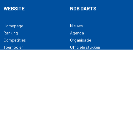
WEBSITE
NDB DARTS
Homepage
Nieuws
Ranking
Agenda
Competities
Organisatie
Toernooien
Officiële stukken
Selectie
Alle onderwerpen
NDB Darts
Kennisbank
KENNISBANK
CONTACT
Dartsport
Nederlandse Darts Bond
NDB Veilige dartsport
Archimedesbaan 7
Gedragsregels
3439 ME Nieuwegein
Reglementen