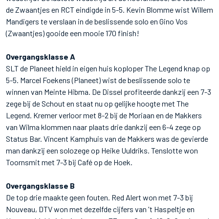
de Zwaantjes en RCT eindigde in 5-5. Kevin Blomme wist Willem
Mandigers te verslaan in de beslissende solo en Gino Vos
(Zwaantjes) gooide een mooie 170 finish!
Overgangsklasse A
SLT de Planeet hield in eigen huis koploper The Legend knap op
5-5. Marcel Foekens (Planeet) wist de beslissende solo te
winnen van Meinte Hibma. De Dissel profiteerde dankzij een 7-3
zege bij de Schout en staat nu op gelijke hoogte met The
Legend. Kremer verloor met 8-2 bij de Moriaan en de Makkers
van Wilma klommen naar plaats drie dankzij een 6-4 zege op
Status Bar. Vincent Kamphuis van de Makkers was de gevierde
man dankzij een solozege op Heike Uuldriks. Tenslotte won
Toornsmit met 7-3 bij Café op de Hoek.
Overgangsklasse B
De top drie maakte geen fouten. Red Alert won met 7-3 bij
Nouveau, DTV won met dezelfde cijfers van 't Haspeltje en