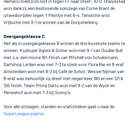
Hemeco hield zich niet in tegen FF naar Steef: 10-0. Oranjestad
won dankzij een beslissende solozege van Corne Brant de
uitwedstrijden tegen 't Pleintje met 6-4. Tenslotte wist
Vrijbuiter met 9-1 te winnen van de Dorpsherberg.
Overgangsklasse C
Net als in overgangsklasse B wisten de drie bovenste teams te
winnen. Koploper Agnes & Schier won met 9-1 van Double Bull
met o.a. een mooie 161-finish van Mitchell von Schukkmann.
Dartshop Leiden was met 7-3 te sterk voor Flora Bar en 8-eraf
Amsterdam won met 8-2 bij Café de Schot. Wessel Nijman van
8-eraf was behoorlijk op dreef met negen keer 180 en een 121 &
126 finish. Team Prima Darts won met 8-2 van de Wyck en
Merwehof won met 7-3 bij Sonny's.
Voor alle uitslagen, standen en statistieken gaat u naar de
SuperLeague pagina
.