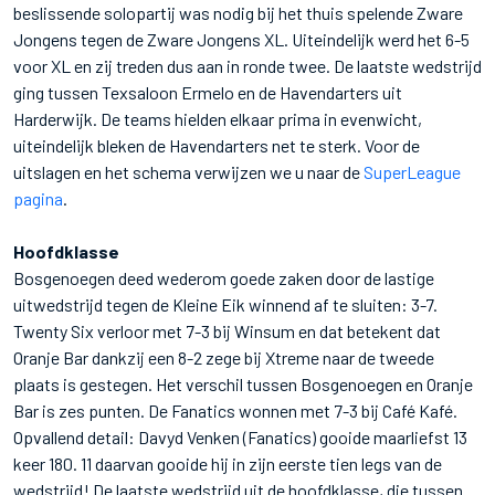
beslissende solopartij was nodig bij het thuis spelende Zware
Jongens tegen de Zware Jongens XL. Uiteindelijk werd het 6-5
voor XL en zij treden dus aan in ronde twee. De laatste wedstrijd
ging tussen Texsaloon Ermelo en de Havendarters uit
Harderwijk. De teams hielden elkaar prima in evenwicht,
uiteindelijk bleken de Havendarters net te sterk. Voor de
uitslagen en het schema verwijzen we u naar de
SuperLeague
pagina
.
Hoofdklasse
Bosgenoegen deed wederom goede zaken door de lastige
uitwedstrijd tegen de Kleine Eik winnend af te sluiten: 3-7.
Twenty Six verloor met 7-3 bij Winsum en dat betekent dat
Oranje Bar dankzij een 8-2 zege bij Xtreme naar de tweede
plaats is gestegen. Het verschil tussen Bosgenoegen en Oranje
Bar is zes punten. De Fanatics wonnen met 7-3 bij Café Kafé.
Opvallend detail: Davyd Venken (Fanatics) gooide maarliefst 13
keer 180. 11 daarvan gooide hij in zijn eerste tien legs van de
wedstrijd! De laatste wedstrijd uit de hoofdklasse, die tussen