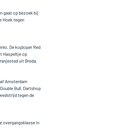
n gaat op bezoek bij
de Hoek tegen
enlo. De koploper Red
't Haspeltje op
ranjestad uit Breda.
-eraf Amsterdam
 Double Bull. Dartshop
wedstrijd tegen de
de overgangsklasse in