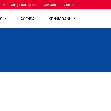
NDB Veilige dartsport
Contact
Zoeken
TS
AGENDA
KENNISBANK