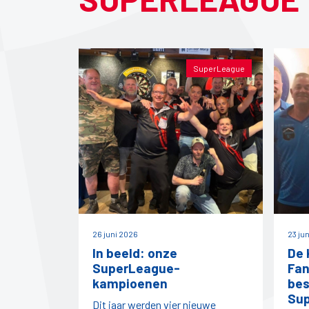
SuperLeague
26 juni 2026
23 ju
In beeld: onze
De 
SuperLeague-
Fan
kampioenen
bes
Su
Dit jaar werden vier nieuwe