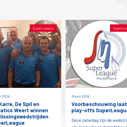
SuperLeague
SuperLe
ni 2026
19 juni 2026
Karre, De Spil en
Voorbeschouwing laat
atics Weert winnen
play-offs SuperLeagu
lissingswedstrijden
Deze zaterdag zijn de wedstr
perLeague
om promotie en degradatie v