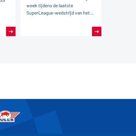
week tijdens de laatste
SuperLeague-wedstrijd van het
seizoen in het zonnetje gezet
door zijn team en de NDB.