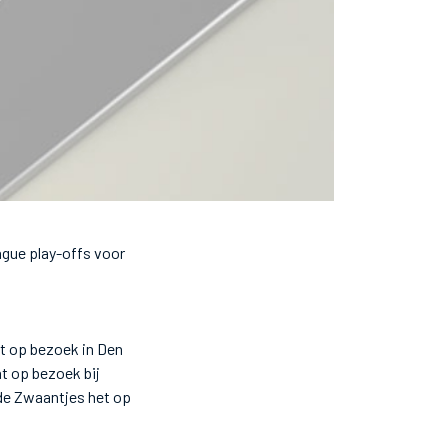
gue play-offs voor
t op bezoek in Den
t op bezoek bij
de Zwaantjes het op