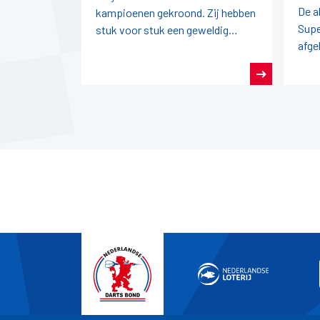
De a
kampioenen gekroond. Zij hebben
Supe
stuk voor stuk een geweldig
afge
seizoen darts achter de rug.
pro