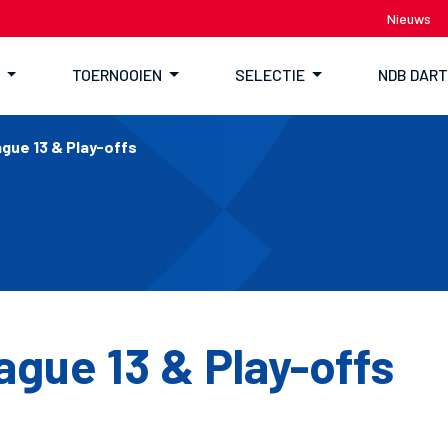
Nieuws
TOERNOOIEN
SELECTIE
NDB DAR
gue 13 & Play-offs
gue 13 & Play-offs