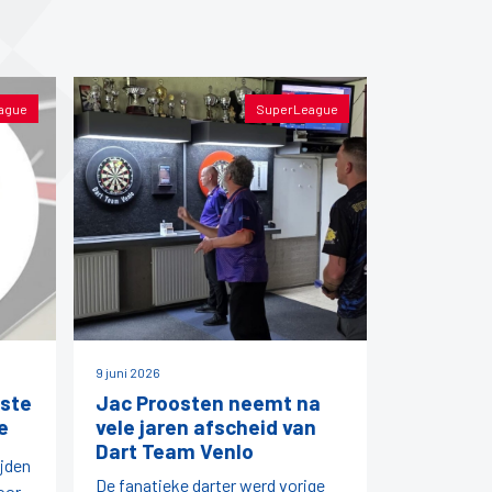
ague
SuperLeague
9 juni 2026
ste
Jac Proosten neemt na
e
vele jaren afscheid van
Dart Team Venlo
ijden
De fanatieke darter werd vorige
oor