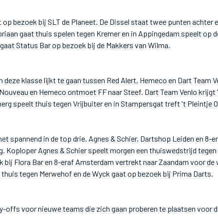
op bezoek bij SLT de Planeet. De Dissel staat twee punten achter e
oriaan gaat thuis spelen tegen Kremer en in Appingedam speelt op 
 gaat Status Bar op bezoek bij de Makkers van Wilma.
 deze klasse lijkt te gaan tussen Red Alert, Hemeco en Dart Team V
n Nouveau en Hemeco ontmoet FF naar Steef. Dart Team Venlo krijgt 
g speelt thuis tegen Vrijbuiter en in Stampersgat treft 't Pleintje O
 het spannend in de top drie. Agnes & Schier, Dartshop Leiden en 8
g. Koploper Agnes & Schier speelt morgen een thuiswedstrijd tegen
 bij Flora Bar en 8-eraf Amsterdam vertrekt naar Zaandam voor de 
 thuis tegen Merwehof en de Wyck gaat op bezoek bij Prima Darts.
y-offs voor nieuwe teams die zich gaan proberen te plaatsen voor 