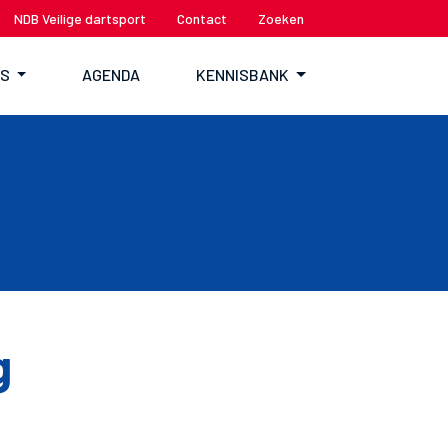
NDB Veilige dartsport
Contact
Zoeken
TS
AGENDA
KENNISBANK
g