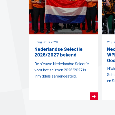
5 augustus 2026
23 jul
Nederlandse Selectie
Ned
2026/2027 bekend
WPD
Oos
De nieuwe Nederlandse Selectie
Mich
voor het seizoen 2026/2027 is
Scho
inmiddels samengesteld.
en S
vert
dit j