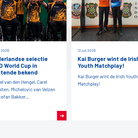
i 2026
12 juli 2026
erlandse selectie
Kai Burger wint de Iris
 World Cup in
Youth Matchplay!
tende bekend
Kai Burger wint de Irish Youth
el van den Hengel, Carel
Matchplay!
lten, Michelovic van Velzen
tefan Bakker
egenwoordigen ons land later
aar.