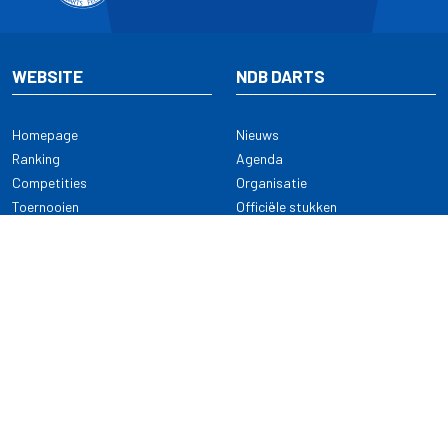
WEBSITE
NDB DARTS
Homepage
Nieuws
Ranking
Agenda
Competities
Organisatie
Toernooien
Officiële stukken
Selectie
Alle onderwerpen
NDB Darts
Kennisbank
KENNISBANK
CONTACT
Dartsport
Nederlandse Darts Bond
NDB Veilige dartsport
Archimedesbaan 7