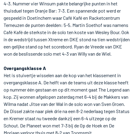
4-3. Nummer vier Winsum pakte belangrijke punten in het
thuisduel tegen Oranje Bar: 7-3. Een spannende pot werd er
gespeeld in Doetinchem waar Café Kafé en Racketcentrum
Terneuzen de punten deelden: 5-5. Martin Soethof was namens
Café Kafé de sterkste in de solo ten koste van Wesley Bour. Ook
in de wedstrijd tussen Xtreme en DKE stond na tien wedstrijden
een gelijke stand op het scorebord. Ryan de Vreede van DKE
won de beslissende solo met 4-3 van Willy van de Wiel.
Overgangsklasse A
Het is stuivertje wisselen aan de kop van het klassement in
overgangsklasse A. De helft van de teams uit deze klasse heeft
op nummer één gestaan en op dit moment gaat The Legend aan
kop. Zij wonnen afgelopen zaterdag met 6-4 bij de Makkers van
Wilma nadat Jitse van der Wal in de solo won van Sven Groen.
De Dissel zakte naar plek drie na een 8-2 nederlaag tegen Status
en Kremer staat nu tweede dankzij een 6-4 uitzege op de
Schout. De Planeet won met 7-3 bij de Op de Hoek en De
Moriaan verloor thuis met 8-2 van Toornsmit.