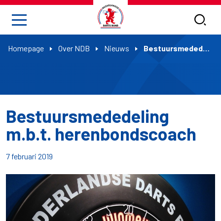
Homepage
Over NDB
Nieuws
Bestuursmededeling m.b.t. herenbondscoach
Bestuursmededeling
m.b.t. herenbondscoach
7 februari 2019