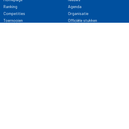
Ranking
Agenda
Competities
Organisatie
Toernooien
Officiële stukken
Selectie
Alle onderwerpen
NDB Darts
Kennisbank
KENNISBANK
CONTACT
Dartsport
Nederlandse Darts Bond
NDB Veilige dartsport
Archimedesbaan 7
Gedragsregels
3439 ME Nieuwegein
Reglementen
Dispensatie
030 - 2081 180
info@ndbdarts.nl
Alle onderwerpen