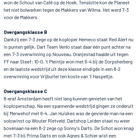
won de Schout van Café op de Hoek. Tenslotte kon de Planeet
het niet bolwerken tegen de Makkers van Wilma. Het werd 7-3
voor de Makkers.
Overgangsklasse B
Dankzij een 7-3 zege op de koploper Hemeco staat Red Alert nu
in punten gelijk. Dart Team Venlo staat daar één punt achter na
een 7-3 overwinning op Nouveau. Oranjestad haalde uit tegen
FF naar Steef: 10-0. 't Pleintje won met 6-4 bij de Dorpsherberg
en de laatste wedstrijd uit deze klasse eindigde in een 8-2
overwinning voor Vrijbuiter ten koste van 't Haspeltje.
Overgangsklasse C
8-eraf Amsterdam heeft niet lang kunnen genieten van het
koploperschap. Na een spannende wedstrijd gingen ze onderuit
bij Merwehof met 6-4. Jan Huiskes was de gevierde man na een
solowinst op Wouter Rietveld. Dartshop Leiden staat nu weer
bovenaan na een 8-2 zege op Sonny's Darts. De Schot won knap
met 7-3 bij Prima Darts en ook Agnes & Schier wist een