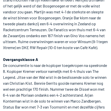
of het gelijk werd of dat Bosgenoegen er met de volle winst
vandoor zou gaan. Martijn was met 4-1 de sterkste en sleepte
de winst binnen voor Bosgenoegen. Oranje Bar klom naar de
tweede plaats dankzij een 6-4 overwinning in Zeeland op
Racketcentrum Terneuzen. De Fanatics won thuis met 6-4 van
de Zwaantjes ondanks een 167 finish van Gino Vos namens het
uitteam. Ruime overwinningen waren er voor Winsum (9-1 tegen
Xtreme) en DKE RW Repair (10-0 ten koste van Café Kafé).
Overgangsklasse A
De concurrentie is naar de koploper toegekropen na speelronde
8. Koploper Kremer verloor namelijk met 6-4 thuis van The
Legend. Jitse van der Wal wist in de beslissende solo te winnen
van Christian Kist. Bennie Gerrits gooide namens Kremer nog
wel een prachtige 170 finish. Nummer twee de Dissel won met
6-4 van de Moriaan ondanks een 4-2 achterstand. Arjan
Konterman wist in de solo te winnen van Marco Zandbergen.
Status Bar won met 7-3 van Toornsmit en met dezelfde cijfers