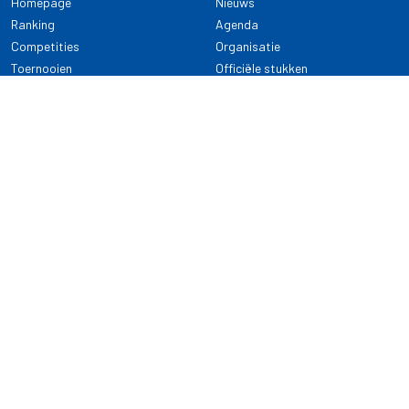
Homepage
Nieuws
Ranking
Agenda
Competities
Organisatie
Toernooien
Officiële stukken
Selectie
Alle onderwerpen
NDB Darts
Kennisbank
KENNISBANK
CONTACT
Dartsport
Nederlandse Darts Bond
NDB Veilige dartsport
Archimedesbaan 7
Gedragsregels
3439 ME Nieuwegein
Reglementen
Dispensatie
030 - 2081 180
info@ndbdarts.nl
Alle onderwerpen