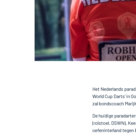
Het Nederlands parada
World Cup Darts’ in 
zal bondscoach Marij
De huidige paradarter
(rolstoel, DSWN), Ke
oefeninterland tegen B