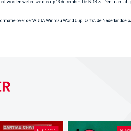
gaat worden weten we dus op 16 december. De NDB zal één team af ga
ormatie over de ‘WDDA Winmau World Cup Darts’, de Nederlandse pa
ER
NL Selectie
NL Sel