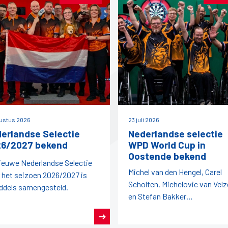
ustus 2026
23 juli 2026
erlandse Selectie
Nederlandse selectie
6/2027 bekend
WPD World Cup in
Oostende bekend
ieuwe Nederlandse Selectie
Michel van den Hengel, Carel
 het seizoen 2026/2027 is
Scholten, Michelovic van Vel
ddels samengesteld.
en Stefan Bakker
vertegenwoordigen ons land l
dit jaar.