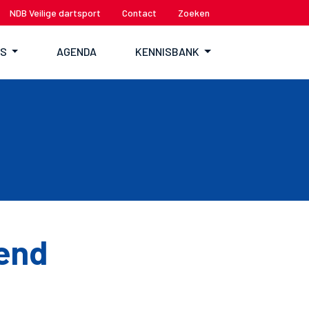
NDB Veilige dartsport
Contact
Zoeken
TS
AGENDA
KENNISBANK
end