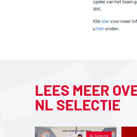
speler van het team 
WK.
Klik
hier
voor meer inf
u
hier
vinden.
LEES MEER OV
NL SELECTIE
NL Selectie