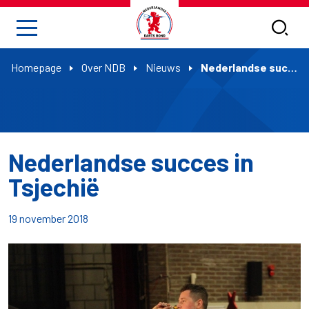
Homepage
Over NDB
Nieuws
Nederlandse succes in Tsjechië
Nederlandse succes in
Tsjechië
19 november 2018