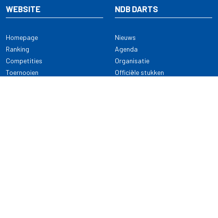
WEBSITE
NDB DARTS
Homepage
Nieuws
Ranking
Agenda
Competities
Organisatie
Toernooien
Officiële stukken
Selectie
Alle onderwerpen
NDB Darts
Kennisbank
KENNISBANK
CONTACT
Dartsport
Nederlandse Darts Bond
NDB Veilige dartsport
Archimedesbaan 7
Gedragsregels
3439 ME Nieuwegein
Reglementen
Dispensatie
030 - 2081 180