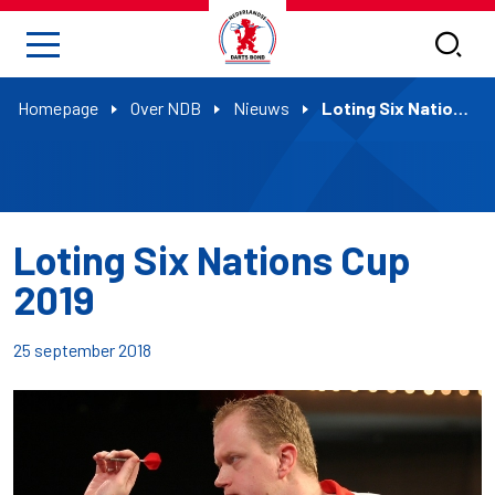
Homepage
Over NDB
Nieuws
Loting Six Nations Cup 2019
Loting Six Nations Cup
2019
25 september 2018