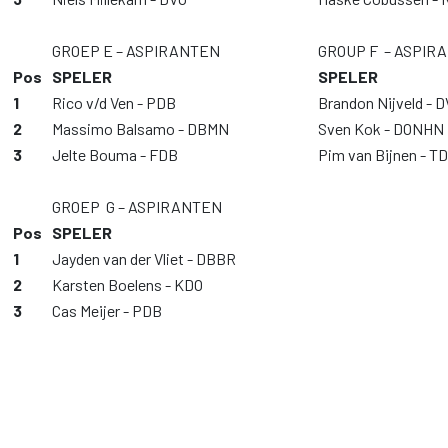
GROEP E – ASPIRANTEN
GROUP F – ASPIR
Pos
SPELER
SPELER
1
Rico v/d Ven - PDB
Brandon Nijveld - 
2
Massimo Balsamo - DBMN
Sven Kok - DONHN
3
Jelte Bouma - FDB
Pim van Bijnen - T
GROEP G – ASPIRANTEN
Pos
SPELER
1
Jayden van der Vliet - DBBR
2
Karsten Boelens - KDO
3
Cas Meijer - PDB