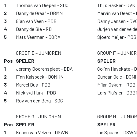
1
Thomas van Diepen - SDC
Thijs Bakker - DVK
2
Danny de Graaf - DBMN
Marvin van Deest -
3
Gian van Veen - PDB
Danny Jansen - DV
4
Danny de Bie - RD
Jurjen van der Veld
5
Mats Veerman - DORA
Sjoerd Meijer - PDB
GROEP E – JUNIOREN
GROUP F – JUNIO
Pos
SPELER
SPELER
1
Jeremy Doorenspleet - DBA
Colinn Havekate - 
2
Finn Kalsbeek - DONHN
Duncan Oele - DON
3
Marcel Bus - FDB
Milan Oskam - RDB
4
Nick v/d Hurk - PDB
Lars Plaisier - DBB
5
Roy van den Berg - SDC
GROEP G – JUNIOREN
GROUP H – JUNIO
Pos
SPELER
SPELER
1
Keanu van Velzen - DSWN
Ian Spaans - DSWN