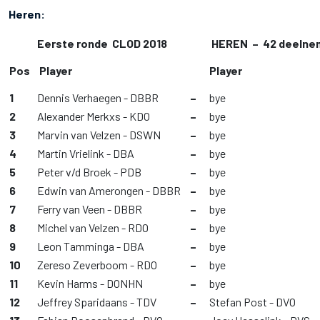
Heren:
Eerste ronde CLOD 2018
HEREN – 42 deelne
Pos
Player
Player
1
Dennis Verhaegen - DBBR
–
bye
2
Alexander Merkxs - KDO
–
bye
3
Marvin van Velzen - DSWN
–
bye
4
Martin Vrielink - DBA
–
bye
5
Peter v/d Broek - PDB
–
bye
6
Edwin van Amerongen - DBBR
–
bye
7
Ferry van Veen - DBBR
–
bye
8
Michel van Velzen - RDO
–
bye
9
Leon Tamminga - DBA
–
bye
10
Zereso Zeverboom - RDO
–
bye
11
Kevin Harms - DONHN
–
bye
12
Jeffrey Sparidaans - TDV
–
Stefan Post - DVO