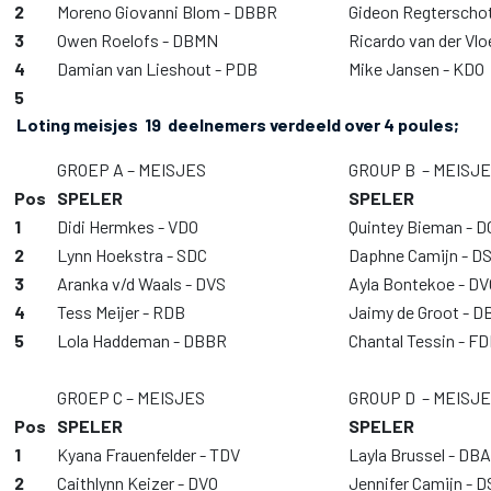
2
Moreno Giovanni Blom - DBBR
Gideon Regterschot
3
Owen Roelofs - DBMN
Ricardo van der Vlo
4
Damian van Lieshout - PDB
Mike Jansen - KDO
5
Loting meisjes 19 deelnemers verdeeld over 4 poules;
GROEP A – MEISJES
GROUP B – MEISJ
Pos
SPELER
SPELER
1
Didi Hermkes - VDO
Quintey Bieman - 
2
Lynn Hoekstra - SDC
Daphne Camijn - 
3
Aranka v/d Waals - DVS
Ayla Bontekoe - DV
4
Tess Meijer - RDB
Jaimy de Groot - 
5
Lola Haddeman - DBBR
Chantal Tessin - F
GROEP C – MEISJES
GROUP D – MEISJ
Pos
SPELER
SPELER
1
Kyana Frauenfelder - TDV
Layla Brussel - DBA
2
Caithlynn Keizer - DVO
Jennifer Camijn -