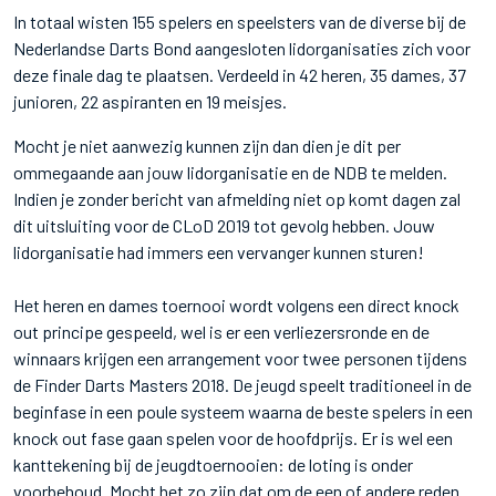
In totaal wisten 155 spelers en speelsters van de diverse bij de
Nederlandse Darts Bond aangesloten lidorganisaties zich voor
deze finale dag te plaatsen. Verdeeld in 42 heren, 35 dames, 37
junioren, 22 aspiranten en 19 meisjes.
Mocht je niet aanwezig kunnen zijn dan dien je dit per
ommegaande aan jouw lidorganisatie en de NDB te melden.
Indien je zonder bericht van afmelding niet op komt dagen zal
dit uitsluiting voor de CLoD 2019 tot gevolg hebben. Jouw
lidorganisatie had immers een vervanger kunnen sturen!
Het heren en dames toernooi wordt volgens een direct knock
out principe gespeeld, wel is er een verliezersronde en de
winnaars krijgen een arrangement voor twee personen tijdens
de Finder Darts Masters 2018. De jeugd speelt traditioneel in de
beginfase in een poule systeem waarna de beste spelers in een
knock out fase gaan spelen voor de hoofdprijs. Er is wel een
kanttekening bij de jeugdtoernooien: de loting is onder
voorbehoud. Mocht het zo zijn dat om de een of andere reden