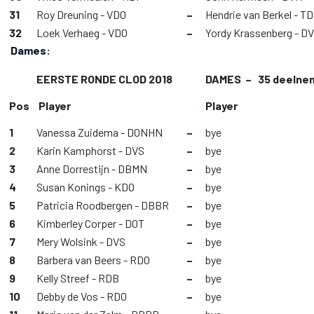
31
Roy Dreuning - VDO
–
Hendrie van Berkel - T
32
Loek Verhaeg - VDO
–
Yordy Krassenberg - D
Dames:
EERSTE RONDE CLOD 2018
DAMES – 35 deelne
Pos
Player
Player
1
Vanessa Zuidema - DONHN
–
bye
2
Karin Kamphorst - DVS
–
bye
3
Anne Dorrestijn - DBMN
–
bye
4
Susan Konings - KDO
–
bye
5
Patricia Roodbergen - DBBR
–
bye
6
Kimberley Corper - DOT
–
bye
7
Mery Wolsink - DVS
–
bye
8
Barbera van Beers - RDO
–
bye
9
Kelly Streef - RDB
–
bye
10
Debby de Vos - RDO
–
bye