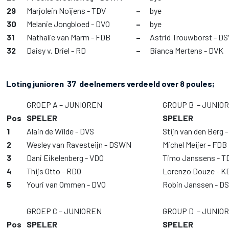
29
Marjolein Noijens - TDV
–
bye
30
Melanie Jongbloed - DVO
–
bye
31
Nathalie van Marm - FDB
–
Astrid Trouwborst - 
32
Daisy v. Driel - RD
–
Bianca Mertens - DVK
Loting junioren 37 deelnemers verdeeld over 8 poules;
GROEP A – JUNIOREN
GROUP B – JUNIO
Pos
SPELER
SPELER
1
Alain de Wilde - DVS
Stijn van den Berg 
2
Wesley van Ravesteijn - DSWN
Michel Meijer - FDB
3
Dani Eikelenberg - VDO
Timo Janssens - T
4
Thijs Otto - RDO
Lorenzo Douze - K
5
Youri van Ommen - DVO
Robin Janssen - 
GROEP C – JUNIOREN
GROUP D – JUNIO
Pos
SPELER
SPELER