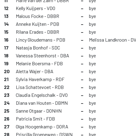
11
Marie van der Zalm - DBBR
–
bye
12
Kelly Kuijpers - VDO
–
bye
13
Malous Focke - DBBR
–
bye
14
Anneke Kuijten - PDB
–
bye
15
Rilana Erades - DBBR
–
bye
16
Lincy Gloudemans - PDB
–
Melissa Landkroon - D
17
Natasja Bonhof - SDC
–
bye
18
Vanessa Steenhorst - DBA
–
bye
19
Melanie Boersma - FDB
–
bye
20
Aletta Wajer - DBA
–
bye
21
Sylvia Haverkamp - RDF
–
bye
22
Lisa Schattevoet - RDB
–
bye
23
Claudia Engelschalk - DVO
–
bye
24
Diana van Houten - DBMN
–
bye
25
Sanne Otgaar - DONHN
–
bye
26
Patricia Smit - FDB
–
bye
27
Olga Hoogenkamp - DORA
–
bye
28
Priscilla Groeneweg - DSWN
–
bye