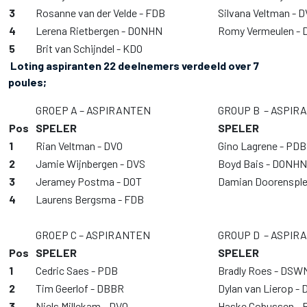
3
Rosanne van der Velde - FDB
Silvana Veltman - 
4
Lerena Rietbergen - DONHN
Romy Vermeulen -
5
Brit van Schijndel - KDO
Loting aspiranten 22 deelnemers verdeeld over 7
poules;
GROEP A – ASPIRANTEN
GROUP B – ASPIR
Pos
SPELER
SPELER
1
Rian Veltman - DVO
Gino Lagrene - PDB
2
Jamie Wijnbergen - DVS
Boyd Bais - DONHN
3
Jeramey Postma - DOT
Damian Doorensple
4
Laurens Bergsma - FDB
GROEP C – ASPIRANTEN
GROUP D – ASPIR
Pos
SPELER
SPELER
1
Cedric Saes - PDB
Bradly Roes - DSW
2
Tim Geerlof - DBBR
Dylan van Lierop -
3
Niels Millekam - DVO
Haske Cobussen -