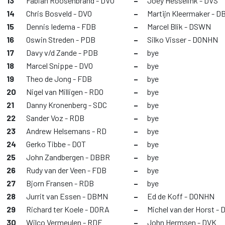
13
Fabian Roosenbrand - DVO
–
Joey Hesselink - DVS
14
Chris Bosveld - DVO
–
Martijn Kleermaker - 
15
Dennis Iedema - FDB
–
Marcel Blik - DSWN
16
Oswin Streden - PDB
–
Silko Visser - DONHN
17
Davy v/d Zande - PDB
–
bye
18
Marcel Snippe - DVO
–
bye
19
Theo de Jong - FDB
–
bye
20
Nigel van Milligen - RDO
–
bye
21
Danny Kronenberg - SDC
–
bye
22
Sander Voz - RDB
–
bye
23
Andrew Helsemans - RD
–
bye
24
Gerko Tibbe - DOT
–
bye
25
John Zandbergen - DBBR
–
bye
26
Rudy van der Veen - FDB
–
bye
27
Bjorn Fransen - RDB
–
bye
28
Jurrit van Essen - DBMN
–
Ed de Koff - DONHN
29
Richard ter Koele - DORA
–
Michel van der Horst - 
30
Wilco Vermeulen - RDF
–
John Hermsen - DVK