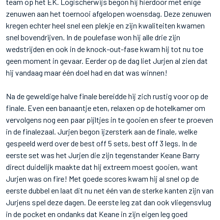
team op het EK. Logischerwijs begon hij hierdoor met enige
zenuwen aan het toernooi afgelopen woensdag. Deze zenuwen
kregen echter heel snel een plekje en zijn kwaliteiten kwamen
snel bovendrijven. In de poulefase won hij alle drie zijn
wedstrijden en ook in de knock-out-fase kwam hij tot nu toe
geen moment in gevaar. Eerder op de dag liet Jurjen al zien dat
hij vandaag maar één doel had en dat was winnen!
Na de geweldige halve finale bereidde hij zich rustig voor op de
finale. Even een banaantje eten, relaxen op de hotelkamer om
vervolgens nog een paar pijltjes in te gooien en sfeer te proeven
in de finalezaal. Jurjen begon ijzersterk aan de finale, welke
gespeeld werd over de best off 5 sets, best off 3 legs. In de
eerste set was het Jurjen die zijn tegenstander Keane Barry
direct duidelijk maakte dat hij extreem moest gooien, want
Jurjen was on fire! Met goede scores kwam hij al snel op de
eerste dubbel en laat dit nu net één van de sterke kanten zijn van
Jurjens spel deze dagen. De eerste leg zat dan ook vliegensvlug
in de pocket en ondanks dat Keane in zijn eigen leg goed