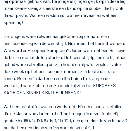
hij optimaal gebruik van. De jongens gingen gelijk op in deze leg,
maar Keane kreeg als eerste een kans op de dubbel, die hij ook
direct pakte. Wat een wedstrijd, wat een niveau en wat een
spanning!
De jongens waren alweer aangekomen bij de laatste en
beslissende leg van de wedstrijd. Nu moest het beslist worden.
Wie word er Europees kampioen? Jurjen won met een Bullseye
de bull en mocht de leg starten. De 5 wedstrijdpijlen die hij al had
gehad waren al volledig uit zijn hoofd en hij wist zoals al vaker
deze week op het beslissende moment zijn beste darts te
tonen. Met een 13 darter en een 155 finish trok Jurjen de
wedstrijd naar zich toe en kroonde hij zich tot EUROPEES
KAMPIOEN SINGELS BIJ DE JONGENS!
Wat een prestatie, wat een wedstrijd! Hier een aantal getallen
die de klasse van Jurjen tot uiting brengen in deze finale. Hij
gooide 5x 180, 1x 171, 9x 140, 11x 100, een gemiddelde van bijna 30
per dart en een finish van 155 voor de wedstrijd.