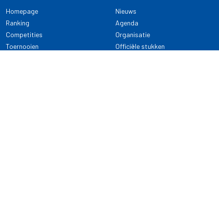
Homepage
Nieuws
Ranking
Agenda
Competities
Organisatie
Toernooien
Officiële stukken
Selectie
Alle onderwerpen
NDB Darts
Kennisbank
KENNISBANK
CONTACT
Dartsport
Nederlandse Darts Bond
NDB Veilige dartsport
Archimedesbaan 7
Gedragsregels
3439 ME Nieuwegein
Reglementen
Dispensatie
030 - 2081 180
info@ndbdarts.nl
Alle onderwerpen