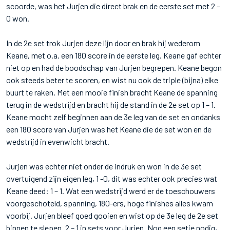
scoorde, was het Jurjen die direct brak en de eerste set met 2 –
0 won.
In de 2e set trok Jurjen deze lijn door en brak hij wederom
Keane, met o.a. een 180 score in de eerste leg. Keane gaf echter
niet op en had de boodschap van Jurjen begrepen. Keane begon
ook steeds beter te scoren, en wist nu ook de triple (bijna) elke
buurt te raken. Met een mooie finish bracht Keane de spanning
terug in de wedstrijd en bracht hij de stand in de 2e set op 1 – 1.
Keane mocht zelf beginnen aan de 3e leg van de set en ondanks
een 180 score van Jurjen was het Keane die de set won en de
wedstrijd in evenwicht bracht.
Jurjen was echter niet onder de indruk en won in de 3e set
overtuigend zijn eigen leg, 1 -0, dit was echter ook precies wat
Keane deed: 1 – 1. Wat een wedstrijd werd er de toeschouwers
voorgeschoteld, spanning, 180-ers, hoge finishes alles kwam
voorbij. Jurjen bleef goed gooien en wist op de 3e leg de 2e set
binnen te slepen. 2 – 1 in sets voor Jurjen. Nog een setje nodig,