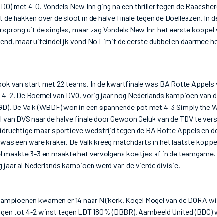
DO) met 4-0. Vondels New Inn ging na een thriller tegen de Raadshere
de hakken over de sloot in de halve finale tegen de Doelleazen. In 
rsprong uit de singles, maar zag Vondels New Inn het eerste koppel
nd, maar uiteindelijk vond No Limit de eerste dubbel en daarmee h
 ook van start met 22 teams. In de kwartfinale was BA Rotte Appels
 4-2. De Boemel van DVO, vorig jaar nog Nederlands kampioen van d
GD). De Valk (WBDF) won in een spannende pot met 4-3 Simply the 
l van DVS naar de halve finale door Gewoon Geluk van de TDV te ver
 luidruchtige maar sportieve wedstrijd tegen de BA Rotte Appels en 
e was een ware kraker. De Valk kreeg matchdarts in het laatste kopp
l maakte 3-3 en maakte het vervolgens koeltjes af in de teamgame.
g jaar al Nederlands kampioen werd van de vierde divisie.
 kampioenen kwamen er 14 naar Nijkerk. Kogel Mogel van de DORA wi
gen tot 4-2 winst tegen LDT 180% (DBBR). Aambeeld United (BDC) wi