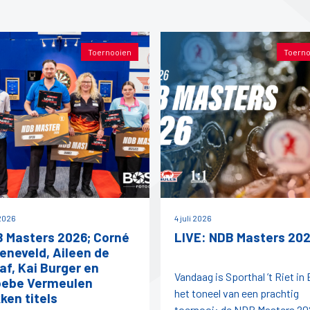
Toernooien
Toerno
 2026
4 juli 2026
 Masters 2026; Corné
LIVE: NDB Masters 20
eneveld, Aileen de
af, Kai Burger en
Vandaag is Sporthal ’t Riet in
ebe Vermeulen
het toneel van een prachtig
ken titels
toernooi: de NDB Masters 20