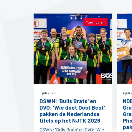
Toernooien
5 juli 2026
4 juli
DSWN: 'Bulls Brats' en
NDB
DVO: 'Wie doet Oost Best'
Gro
pakken de Nederlandse
Gra
titels op het NJTK 2026
Pho
pak
DSWN: 'Bulls Brats' en DVO: 'Wie