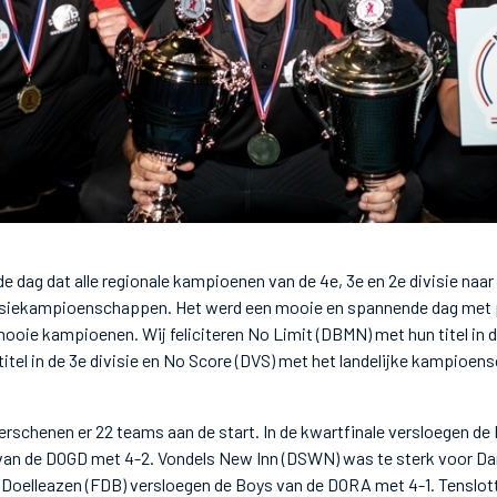
e dag dat alle regionale kampioenen van de 4e, 3e en 2e divisie naar
ivisiekampioenschappen. Het werd een mooie en spannende dag met 
oie kampioenen. Wij feliciteren No Limit (DBMN) met hun titel in de
itel in de 3e divisie en No Score (DVS) met het landelijke kampioensc
verschenen er 22 teams aan de start. In de kwartfinale versloegen d
n de DOGD met 4-2. Vondels New Inn (DSWN) was te sterk voor Da
e Doelleazen (FDB) versloegen de Boys van de DORA met 4-1. Tenslo