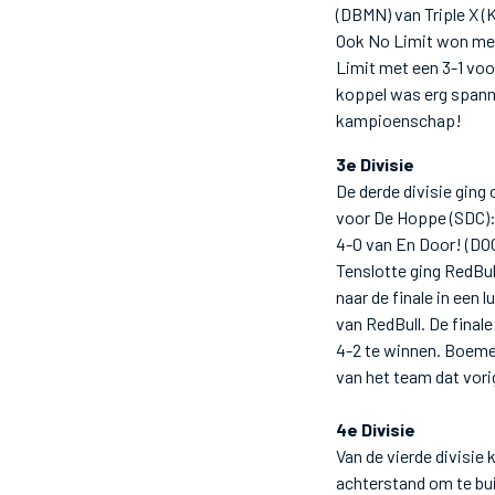
(DBMN) van Triple X (K
Ook No Limit won met 
Limit met een 3-1 voo
koppel was erg spanne
kampioenschap!
3e Divisie
De derde divisie ging
voor De Hoppe (SDC):
4-0 van En Door! (DO
Tenslotte ging RedBul
naar de finale in een
van RedBull. De final
4-2 te winnen. Boeme
van het team dat vori
4e Divisie
Van de vierde divisie
achterstand om te bui