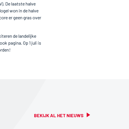
). De laatste halve
ogel won in de halve
core er geen gras over
iteren de landelijke
k pagina. Op 1 juli is
orden!
BEKIJK AL HET NIEUWS