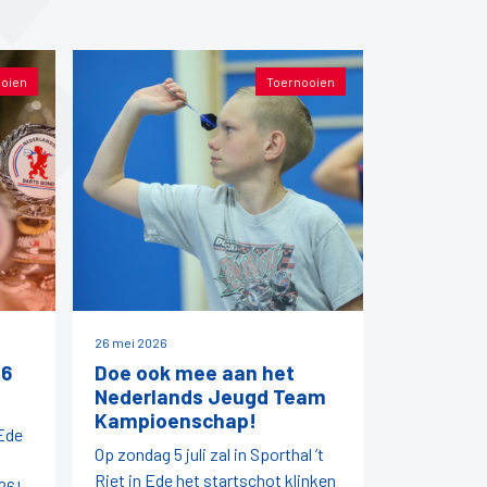
oien
Toernooien
26 mei 2026
26
Doe ook mee aan het
Nederlands Jeugd Team
Kampioenschap!
 Ede
Op zondag 5 juli zal in Sporthal ’t
Riet in Ede het startschot klinken
26!