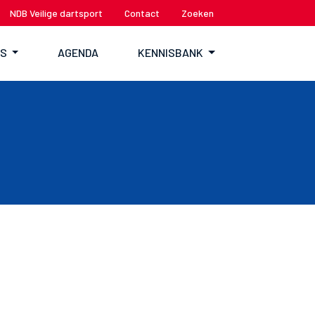
NDB Veilige dartsport
Contact
Zoeken
TS
AGENDA
KENNISBANK