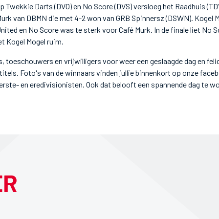
p Twekkie Darts (DVO) en No Score (DVS) versloeg het Raadhuis (TDV
 Murk van DBMN die met 4-2 won van GRB Spinnersz (DSWN). Kogel M
nited en No Score was te sterk voor Café Murk. In de finale liet No S
et Kogel Mogel ruim.
s, toeschouwers en vrijwilligers voor weer een geslaagde dag en felic
tels. Foto's van de winnaars vinden jullie binnenkort op onze faceboo
 eerste- en eredivisionisten. Ook dat belooft een spannende dag te w
ER