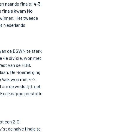
n naar de finale: 4-3.
de finale kwam No
 winnen. Het tweede
et Nederlands
 van de DSWN te sterk
e 4e divisie, won met
West van de FDB.
slaan. De Boemel ging
de Valk won met 4-2
el om de wedstijd met
 Een knappe prestatie
st een 2-0
st de halve finale te