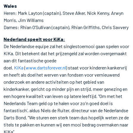
Wales
Heren: Mark Layton (captain), Steve Alker, Nick Kenny, Arwyn
Morris, Jim Williams
Dames: Rhian O’Sullivan (captain), Rhian Griffiths, Chris Savvery
Nederland speelt voor KiKa:
De Nederlandse equipe zal het singlestoernooi gaan spelen voor
KiKa. Dit betekent dat het prijzengeld zal worden overgemaakt
aan dit fantastische goede
doel.
KiKa
(
www.dartsforever.nl
) staat voor kinderen kankervrij
en heeft als doel het werven van fondsen voor vernieuwend
onderzoek en andere activiteiten op het gebied van
kinderkanker, gericht op minder pijn en strijd, meer genezing en
een hogere kwaliteit van leven op latere leeftijd. "Om met het
Nederlands Team geld op te halen voor zo'n goed doel is
fantastisch’, aldus Niels de Ruiter, directeur van de Nederlandse
Darts Bond. “We sturen een sterk team dus hopelijk weten ze de
titels te pakken en kunnen wij een mooi bedrag overmaken naar
KiKa”.