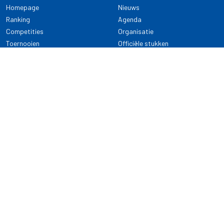
Homepage
Nieuws
Ranking
Agenda
Competities
Organisatie
Toernooien
Officiële stukken
Selectie
Alle onderwerpen
NDB Darts
Kennisbank
KENNISBANK
CONTACT
Dartsport
Nederlandse Darts Bond
NDB Veilige dartsport
Archimedesbaan 7
Gedragsregels
3439 ME Nieuwegein
Reglementen
Dispensatie
030 - 2081 180
info@ndbdarts.nl
Alle onderwerpen