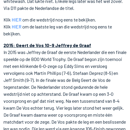
whitewash. Dat lukte niet. Enkele legs later was het wel zover.
Via D11 pakte de Nederlandse de titel.
Klik
HIER
om die wedstrijd nog eens te bekijken.
Klik
HIER
om de laatste leg van die wedstrijd nog eens te
bekijken.
2015: Geert de Vos 10-9 Jeffrey de Graaf
In 2015 was Jeffrey de Graaf de eerste Nederlander die een finale
speelde op de BDO World Trophy. De Graaf begon zijn toernooi
met een klinkende 6-0-zege op Eddy Sims en versloeg
vervolgens ook Martin Phillips (7-6), Stefaan Deprez (8-5) en
Jeff Smith (9-7). In de finale was de Belg Geert de Vos de
tegenstander. De Nederlander stond gedurende de hele
wedstrijd niet op achterstand. De Graaf kwam op een 3-0
voorsprong en gaf dat niet weg. Na een tussenstand van 8-4
kwam De Vos echter terug. Vier legs later stond het weer gelijk.
De Graaf kwam daarna weer op voorsprong en miste één
matchdart voor de zege. De Vos pakte de leg en een beslissende
leg was nodig. Die leg werd via een knappe 106-finish gewonnen