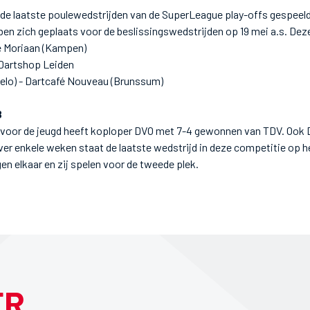
e laatste poulewedstrijden van de SuperLeague play-offs gespeeld. 
n zich geplaats voor de beslissingswedstrijden op 19 mei a.s. Deze z
 Moriaan (Kampen)
 Dartshop Leiden
lo) - Dartcafé Nouveau (Brunssum)
B
Co voor de jeugd heeft koploper DVO met 7-4 gewonnen van TDV. Oo
Over enkele weken staat de laatste wedstrijd in deze competitie o
en elkaar en zij spelen voor de tweede plek.
ER