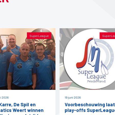
SuperLeague
SuperLe
ni 2026
19 juni 2026
Karre, De Spil en
Voorbeschouwing laat
atics Weert winnen
play-offs SuperLeagu