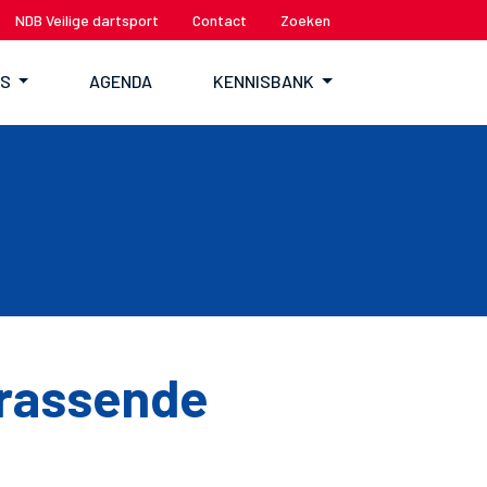
NDB Veilige dartsport
Contact
Zoeken
TS
AGENDA
KENNISBANK
rrassende