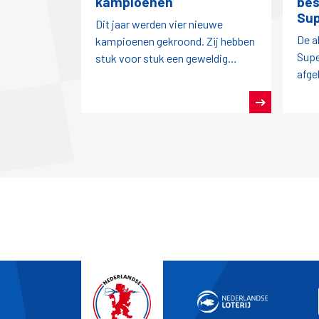
kampioenen
bes
Su
Dit jaar werden vier nieuwe
De a
kampioenen gekroond. Zij hebben
Supe
stuk voor stuk een geweldig
afge
seizoen darts achter de rug.
pro