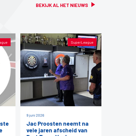
BEKIJK AL HET NIEUWS
ague
SuperLeague
9 juni 2026
ste
Jac Proosten neemt na
e
vele jaren afscheid van