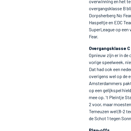
overwinning en het tea
overgangsklasse B bli
Dorpsherberg No Fear 
Haspeltje en EDC Te
SuperLeague op een v
Fear.
Overgangsklasse C
Opnieuw zijn er in de
vorige speelweek, nie
Dat had ook een neder
overigens wel op de 
Amsterdammers pakten
op een gelijkspel hiel
mee op. 't Pleintje S
2 voor, maar moesten
Terneuzen wel (8-2 te
de Schot 1 tegen Sonny
Play-offs