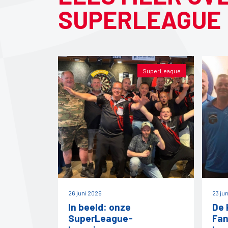
SUPERLEAGUE
SuperLeague
26 juni 2026
23 ju
In beeld: onze
De 
SuperLeague-
Fan