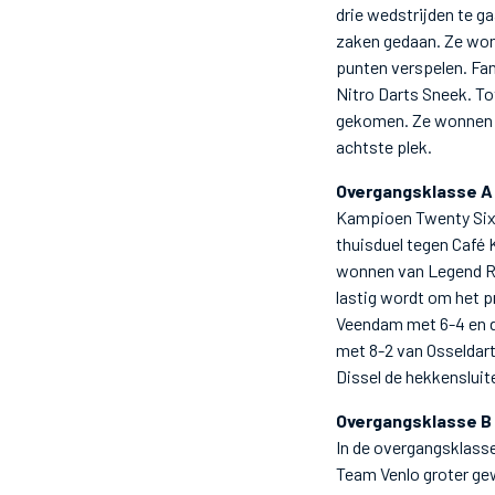
drie wedstrijden te g
zaken gedaan. Ze wonn
punten verspelen. Fan
Nitro Darts Sneek. To
gekomen. Ze wonnen n
achtste plek.
Overgangsklasse A
Kampioen Twenty Six 
thuisduel tegen Café 
wonnen van Legend Re
lastig wordt om het p
Veendam met 6-4 en d
met 8-2 van Osseldart
Dissel de hekkensluit
Overgangsklasse B
In de overgangsklass
Team Venlo groter ge