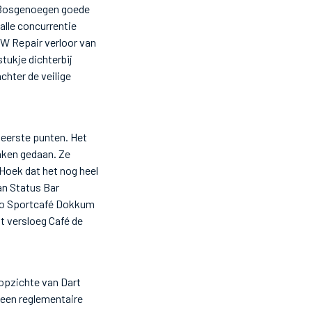
ft Bosgenoegen goede
alle concurrentie
RW Repair verloor van
tukje dichterbij
hter de veilige
eerste punten. Het
zaken gedaan. Ze
Hoek dat het nog heel
an Status Bar
tro Sportcafé Dokkum
t versloeg Café de
opzichte van Dart
 een reglementaire