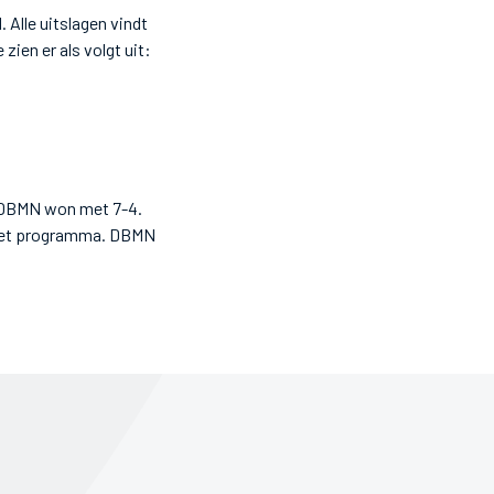
Alle uitslagen vindt
ien er als volgt uit:
k DBMN won met 7-4.
p het programma. DBMN