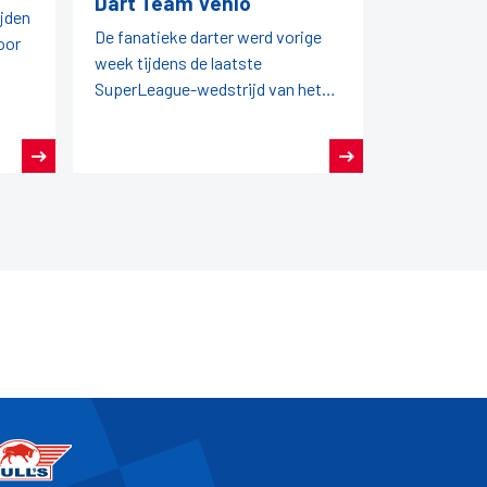
Dart Team Venlo
ijden
De fanatieke darter werd vorige
oor
week tijdens de laatste
SuperLeague-wedstrijd van het
seizoen in het zonnetje gezet
door zijn team en de NDB.