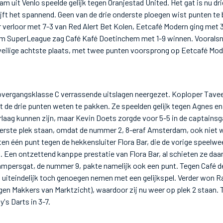
m uit Venlo speelde gelijk tegen Oranjestad United. Het gat is nu dr
jft het spannend. Geen van de drie onderste ploegen wist punten te
verloor met 7-3 van Red Alert Bet Kolen, Eetcafé Modern ging met 3-
am SuperLeague zag Café Kafé Doetinchem met 1-9 winnen. Voorals
eilige achtste plaats, met twee punten voorsprong op Eetcafé Mod
 overgangsklasse C verrassende uitslagen neergezet. Koploper Tavee
t de drie punten weten te pakken. Ze speelden gelijk tegen Agnes en
laag kunnen zijn, maar Kevin Doets zorgde voor 5-5 in de captainsg
eerste plek staan, omdat de nummer 2, 8-eraf Amsterdam, ook niet w
 één punt tegen de hekkensluiter Flora Bar, die de vorige speelwe
d. Een ontzettend kanppe prestatie van Flora Bar, al schieten ze daa
tampersgat, de nummer 9, pakte namelijk ook een punt. Tegen Café 
 uiteindelijk toch genoegen nemen met een gelijkspel. Verder won 
gen Makkers van Marktzicht), waardoor zij nu weer op plek 2 staan. T
's Darts in 3-7.