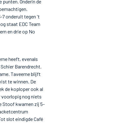
ie punten. Onderin de
 bemachtigen.
7 onderuit tegen 't
nog staat EDC Team
ern en drie op No
rne heeft, evenals
 Schier Barendrecht.
ame. Taveerne blijft
ist te winnen. De
ek de koploper ook al
r voorlopig nog niets
de Stoof kwamen zij 5-
Racketcentrum
ot slot eindigde Café