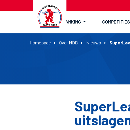
RANKING
COMPETITIES
Homepage
Over NDB
Nieuws
SuperLeag
SuperLea
uitslagen