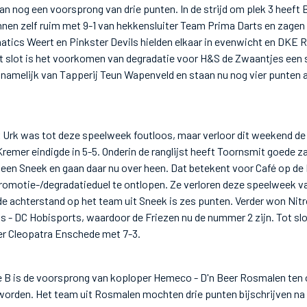
aan nog een voorsprong van drie punten. In de strijd om plek 3 hee
en zelf ruim met 9-1 van hekkensluiter Team Prima Darts en zagen 
atics Weert en Pinkster Devils hielden elkaar in evenwicht en DKE 
t slot is het voorkomen van degradatie voor H&S de Zwaantjes een s
amelijk van Tapperij Teun Wapenveld en staan nu nog vier punten ac
Urk was tot deze speelweek foutloos, maar verloor dit weekend de 
Kremer eindigde in 5-5. Onderin de ranglijst heeft Toornsmit goede 
en Sneek en gaan daar nu over heen. Dat betekent voor Café op de 
romotie-/degradatieduel te ontlopen. Ze verloren deze speelweek v
e achterstand op het team uit Sneek is zes punten. Verder won Ni
s - DC Hobisports, waardoor de Friezen nu de nummer 2 zijn. Tot slo
er Cleopatra Enschede met 7-3.
e B is de voorsprong van koploper Hemeco - D'n Beer Rosmalen ten 
worden. Het team uit Rosmalen mochten drie punten bijschrijven na