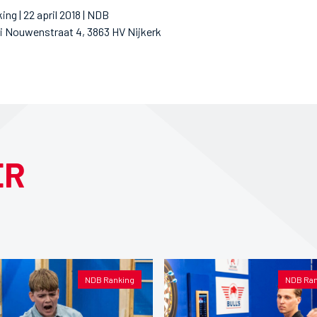
ng | 22 april 2018 | NDB
ri Nouwenstraat 4, 3863 HV Nijkerk
ER
NDB Ranking
NDB Ran