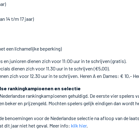
aar)
n 14 t/m 17 jaar)
met een lichamelijke beperking)
 en junioren dienen zich voor 11:00 uur in te schrijven (gratis).
ials dienen zich voor 11.30 uur in te schrijven (€5,00).
nen zich voor 12.30 uur in te schrijven. Heren A en Dames: € 10,- He
dse rankingkampioenen en selectie
ederlandse rankingkampioenen gehuldigd. De eerste vier spelers va
n beker en prijzengeld. Mochten spelers gelijk eindigen dan wordt he
 de benoemingen voor de Nederlandse selectie na afloop van de laat
 dit jaar niet het geval. Meer info:
klik hier
.