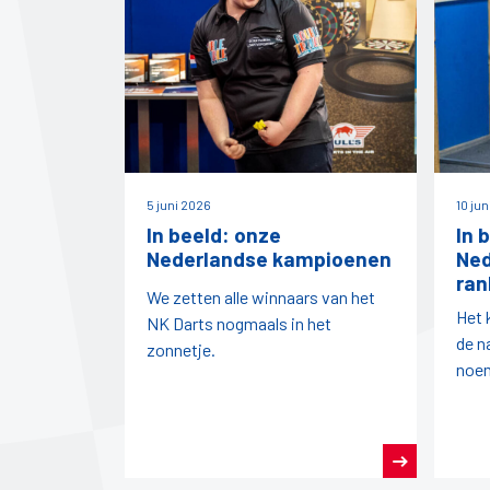
5 juni 2026
10 ju
In beeld: onze
In 
Nederlandse kampioenen
Ned
ran
We zetten alle winnaars van het
Het 
NK Darts nogmaals in het
de n
zonnetje.
noe