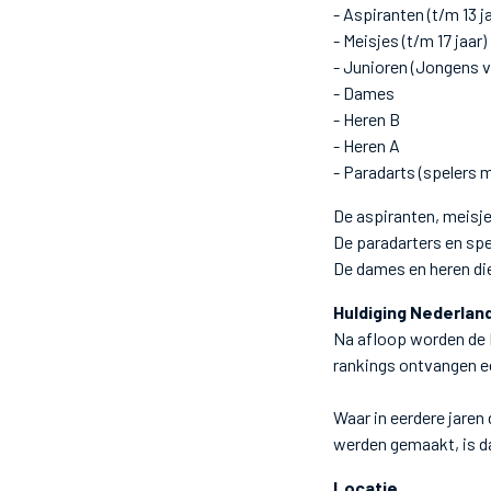
- Aspiranten (t/m 13 j
- Meisjes (t/m 17 jaar)
- Junioren (Jongens va
- Dames
- Heren B
- Heren A
- Paradarts (spelers 
De aspiranten, meisjes
De paradarters en spec
De dames en heren die
Huldiging Nederlan
Na afloop worden de N
rankings ontvangen ee
Waar in eerdere jaren
werden gemaakt, is dat
Locatie