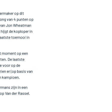
leermaker op dit
rong van 4 punten op
g van Jon Wheatman
hijgt de koploper in
laatste toernooi in
dit moment op een
ten. De laatste
te voor op de
ien er (op basis van
een kampioen.
rmans zijn in een
op Van der Rassel.