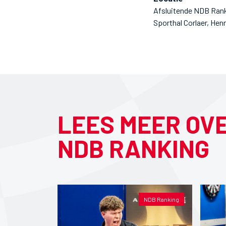
Afsluitende NDB Ranki
Sporthal Corlaer, Hen
LEES MEER OV
NDB RANKING
NDB Ranking