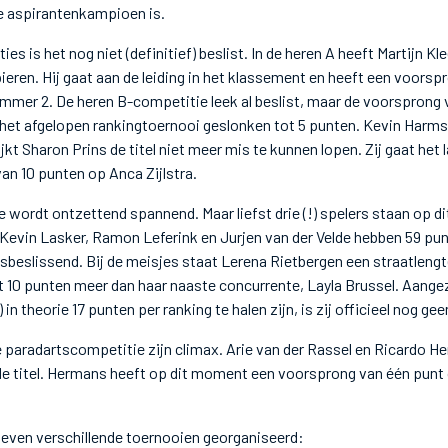
e aspirantenkampioen is.
ies is het nog niet (definitief) beslist. In de heren A heeft Martijn K
ren. Hij gaat aan de leiding in het klassement en heeft een voorsp
ummer 2. De heren B-competitie leek al beslist, maar de voorspron
 het afgelopen rankingtoernooi geslonken tot 5 punten. Kevin Harms 
ijkt Sharon Prins de titel niet meer mis te kunnen lopen. Zij gaat het 
n 10 punten op Anca Zijlstra.
 wordt ontzettend spannend. Maar liefst drie (!) spelers staan op 
 Kevin Lasker, Ramon Leferink en Jurjen van der Velde hebben 59 pun
esbeslissend. Bij de meisjes staat Lerena Rietbergen een straatleng
t 10 punten meer dan haar naaste concurrente, Layla Brussel. Aangez
in theorie 17 punten per ranking te halen zijn, is zij officieel nog g
e paradartscompetitie zijn climax. Arie van der Rassel en Ricardo He
de titel. Hermans heeft op dit moment een voorsprong van één punt 
zeven verschillende toernooien georganiseerd: