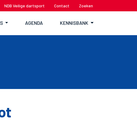
NDB Veilige dartsport
Contact
Zoeken
TS
AGENDA
KENNISBANK
ot