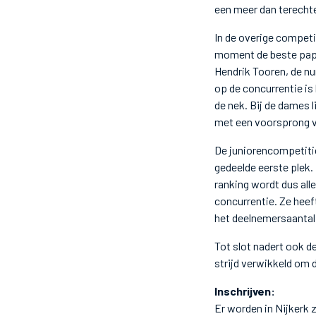
een meer dan terecht
In de overige competit
moment de beste papie
Hendrik Tooren, de n
op de concurrentie is
de nek. Bij de dames l
met een voorsprong va
De juniorencompetitie
gedeelde eerste plek.
ranking wordt dus all
concurrentie. Ze heef
het deelnemersaantal) 
Tot slot nadert ook d
strijd verwikkeld om 
Inschrijven:
Er worden in Nijkerk 