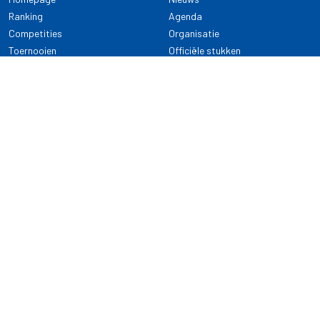
Ranking
Agenda
Competities
Organisatie
Toernooien
Officiële stukken
Selectie
Alle onderwerpen
NDB Darts
Kennisbank
KENNISBANK
CONTACT
Dartsport
Nederlandse Darts Bond
NDB Veilige dartsport
Archimedesbaan 7
Gedragsregels
3439 ME Nieuwegein
Reglementen
Dispensatie
030 - 2081 180
info@ndbdarts.nl
Alle onderwerpen