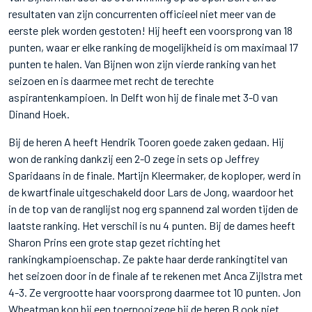
resultaten van zijn concurrenten officieel niet meer van de
eerste plek worden gestoten! Hij heeft een voorsprong van 18
punten, waar er elke ranking de mogelijkheid is om maximaal 17
punten te halen. Van Bijnen won zijn vierde ranking van het
seizoen en is daarmee met recht de terechte
aspirantenkampioen. In Delft won hij de finale met 3-0 van
Dinand Hoek.
Bij de heren A heeft Hendrik Tooren goede zaken gedaan. Hij
won de ranking dankzij een 2-0 zege in sets op Jeffrey
Sparidaans in de finale. Martijn Kleermaker, de koploper, werd in
de kwartfinale uitgeschakeld door Lars de Jong, waardoor het
in de top van de ranglijst nog erg spannend zal worden tijden de
laatste ranking. Het verschil is nu 4 punten. Bij de dames heeft
Sharon Prins een grote stap gezet richting het
rankingkampioenschap. Ze pakte haar derde rankingtitel van
het seizoen door in de finale af te rekenen met Anca Zijlstra met
4-3. Ze vergrootte haar voorsprong daarmee tot 10 punten. Jon
Wheatman kon bij een toernooizege bij de heren B ook niet