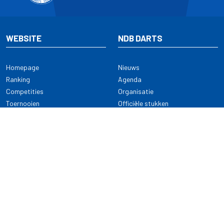
WEBSITE
NDB DARTS
Homepage
Nieuws
Ranking
Agenda
Competities
Organisatie
Toernooien
Officiële stukken
Selectie
Alle onderwerpen
NDB Darts
Kennisbank
KENNISBANK
CONTACT
Dartsport
Nederlandse Darts Bond
NDB Veilige dartsport
Archimedesbaan 7