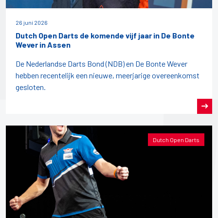
26 juni 2026
Dutch Open Darts de komende vijf jaar in De Bonte
Wever in Assen
De Nederlandse Darts Bond (NDB) en De Bonte Wever
hebben recentelijk een nieuwe, meerjarige overeenkomst
gesloten.
Dutch Open Darts