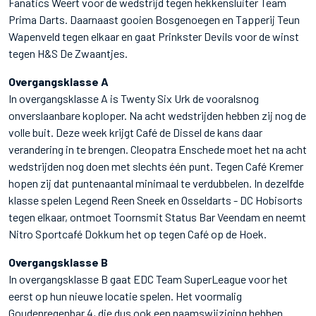
Fanatics Weert voor de wedstrijd tegen hekkensluiter Team
Prima Darts. Daarnaast gooien Bosgenoegen en Tapperij Teun
Wapenveld tegen elkaar en gaat Prinkster Devils voor de winst
tegen H&S De Zwaantjes.
Overgangsklasse A
In overgangsklasse A is Twenty Six Urk de vooralsnog
onverslaanbare koploper. Na acht wedstrijden hebben zij nog de
volle buit. Deze week krijgt Café de Dissel de kans daar
verandering in te brengen. Cleopatra Enschede moet het na acht
wedstrijden nog doen met slechts één punt. Tegen Café Kremer
hopen zij dat puntenaantal minimaal te verdubbelen. In dezelfde
klasse spelen Legend Reen Sneek en Osseldarts - DC Hobisorts
tegen elkaar, ontmoet Toornsmit Status Bar Veendam en neemt
Nitro Sportcafé Dokkum het op tegen Café op de Hoek.
Overgangsklasse B
In overgangsklasse B gaat EDC Team SuperLeague voor het
eerst op hun nieuwe locatie spelen. Het voormalig
Goudenregenbar 4, die dus ook een naamswijziging hebben