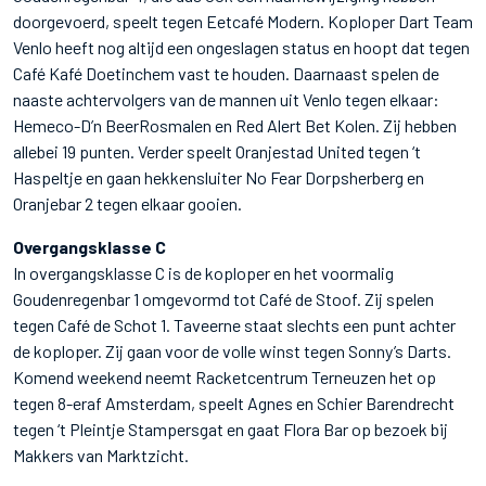
doorgevoerd, speelt tegen Eetcafé Modern. Koploper Dart Team
Venlo heeft nog altijd een ongeslagen status en hoopt dat tegen
Café Kafé Doetinchem vast te houden. Daarnaast spelen de
naaste achtervolgers van de mannen uit Venlo tegen elkaar:
Hemeco-D’n BeerRosmalen en Red Alert Bet Kolen. Zij hebben
allebei 19 punten. Verder speelt Oranjestad United tegen ‘t
Haspeltje en gaan hekkensluiter No Fear Dorpsherberg en
Oranjebar 2 tegen elkaar gooien.
Overgangsklasse C
In overgangsklasse C is de koploper en het voormalig
Goudenregenbar 1 omgevormd tot Café de Stoof. Zij spelen
tegen Café de Schot 1. Taveerne staat slechts een punt achter
de koploper. Zij gaan voor de volle winst tegen Sonny’s Darts.
Komend weekend neemt Racketcentrum Terneuzen het op
tegen 8-eraf Amsterdam, speelt Agnes en Schier Barendrecht
tegen ‘t Pleintje Stampersgat en gaat Flora Bar op bezoek bij
Makkers van Marktzicht.