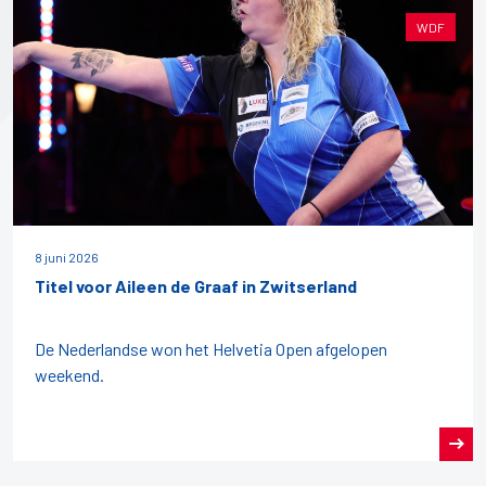
WDF
8 juni 2026
Titel voor Aileen de Graaf in Zwitserland
De Nederlandse won het Helvetia Open afgelopen
weekend.