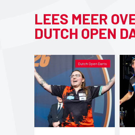
LEES MEER OV
DUTCH OPEN D
Dutch Open Darts