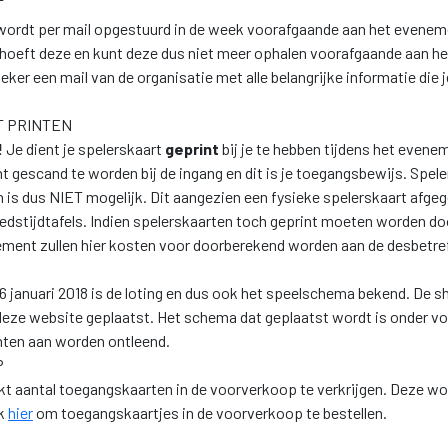
T
wordt per mail opgestuurd in de week voorafgaande aan het evenem
hoeft deze en kunt deze dus niet meer ophalen voorafgaande aan h
eker een mail van de organisatie met alle belangrijke informatie die
 PRINTEN
!
Je dient je spelerskaart
geprint
bij je te hebben tijdens het evene
t gescand te worden bij de ingang en dit is je toegangsbewijs. Spele
n is dus NIET mogelijk. Dit aangezien een fysieke spelerskaart afg
dstijdtafels. Indien spelerskaarten toch geprint moeten worden do
nement zullen hier kosten voor doorberekend worden aan de desbet
 26 januari 2018 is de loting en dus ook het speelschema bekend. De 
 deze website geplaatst. Het schema dat geplaatst wordt is onder v
hten aan worden ontleend.
P
rkt aantal toegangskaarten in de voorverkoop te verkrijgen. Deze w
ik
hier
om toegangskaartjes in de voorverkoop te bestellen.