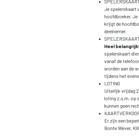
SPELERSKAAR
Je spelerskaart 
hoofdboeker. Je 
krijgt de hoofdbo
deelnemer.
SPELERSKAART
Heel belangrijk
spelerskaart dien
vanaf de telefoo
worden aan de we
tijdens het eve
LOTING
Uiterlijk vrijdag
loting z.s.m. op
kunnen geen rec
KAARTVERKOO
Er zijn een bepe
Bonte Wever. Kl