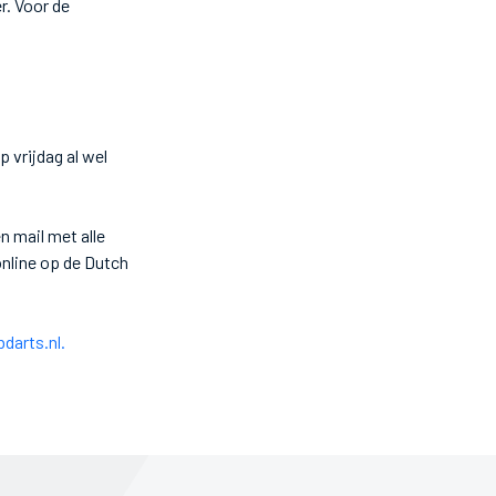
r. Voor de
p vrijdag al wel
 mail met alle
online op de Dutch
arts.nl.