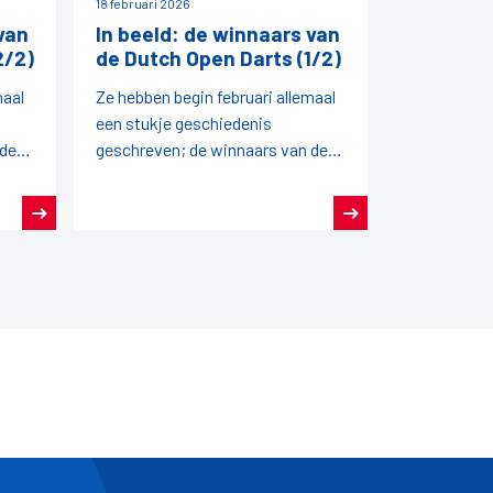
18 februari 2026
van
In beeld: de winnaars van
2/2)
de Dutch Open Darts (1/2)
maal
Ze hebben begin februari allemaal
een stukje geschiedenis
 de
geschreven; de winnaars van de
Dutch Open Darts 2026!