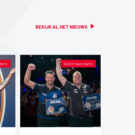
BEKIJK AL HET NIEUWS
Darts
Dutch Open Darts