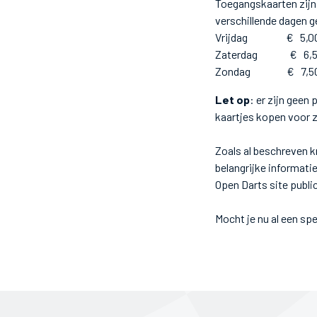
Toegangskaarten zijn 
verschillende dagen g
Vrijdag € 5,00 (zo
Zaterdag € 6,50 (z
Zondag € 7,50 (zo
Let op
: er zijn geen
kaartjes kopen voor 
Zoals al beschreven k
belangrijke informatie
Open Darts site publi
Mocht je nu al een sp