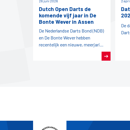
26 juni 2026
2 apr
Dutch Open Darts de
Dat
komende vijf jaar in De
202
Bonte Wever in Assen
De d
De Nederlandse Darts Bond (NDB)
Dart
en De Bonte Wever hebben
recentelijk een nieuwe, meerjarige
overeenkomst gesloten.