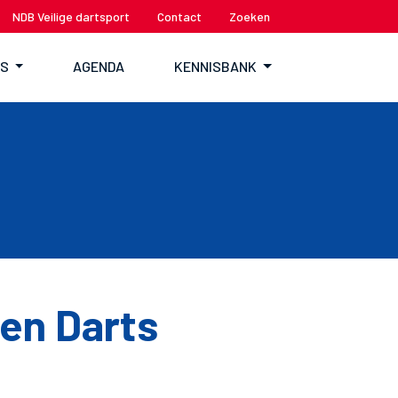
NDB Veilige dartsport
Contact
Zoeken
TS
AGENDA
KENNISBANK
pen Darts