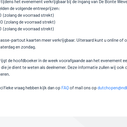
tijdens het evenement verkrijgbaar bij de ingang van De Bonte Weve
elden de volgende entreeprijzen:
lang de voorraad strekt)
olang de voorraad strekt)
lang de voorraad strekt)
 passe-partout kaarten meer verkrijgbaar. Uiteraard kunt u online of o
zaterdag en zondag.
rijgt de hoofdboeker in de week voorafgaande aan het evenement een
 die je dient te weten als deelnemer. Deze informatie zullen wij ook 
ceren.
ecifieke vraag hebben kijk dan op
FAQ
of mail ons op
dutchopen@ndbd