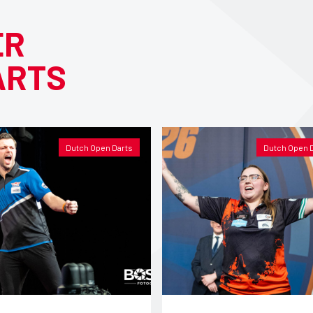
ER
ARTS
Dutch Open Darts
Dutch Open 