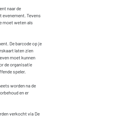
ent naar de
et evenement. Tevens
 je moet weten als
ment. De barcode op je
rskaart laten zien
egeven moet kunnen
or de organisatie
reffende speler.
sheets worden na de
oorbehoud en er
orden verkocht via De