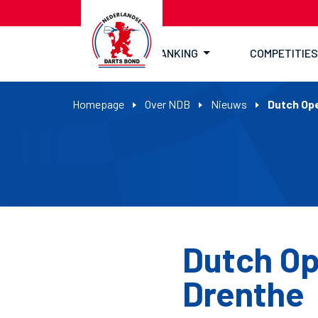
RANKING
COMPETITIES
Homepage
Over NDB
Nieuws
Dutch Ope
Dutch Ope
Drenthe