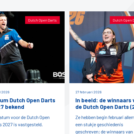
Dutch Open Darts
Dutch Open 
il 2026
27 februari 2026
um Dutch Open Darts
In beeld: de winnaars 
7 bekend
de Dutch Open Darts (
atum voor de Dutch Open
Ze hebben begin februari alle
s 2027 is vastgesteld.
een stukje geschiedenis
geschreven; de winnaars van