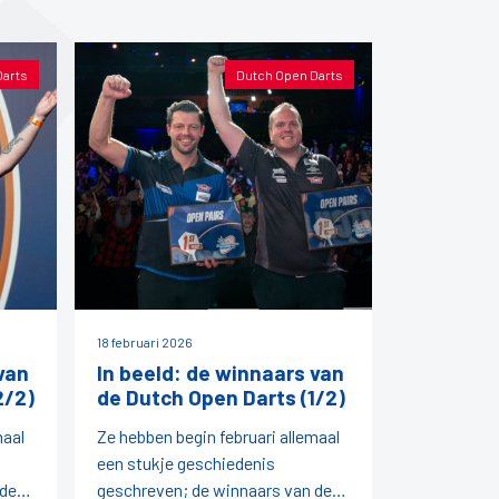
Darts
Dutch Open Darts
18 februari 2026
van
In beeld: de winnaars van
2/2)
de Dutch Open Darts (1/2)
maal
Ze hebben begin februari allemaal
een stukje geschiedenis
 de
geschreven; de winnaars van de