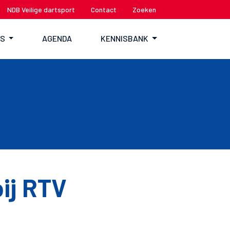
NDB Veilige dartsport
Contact
Zoeken
TS
AGENDA
KENNISBANK
bij RTV