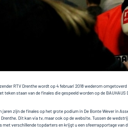
iezender RTV Drenthe wordt op 4 februari 2018 wederom omgetoverd 
 het teken staan van de finales die gespeeld worden op de BAUHAUS
n jaren zijn de finales op het grote podium in De Bonte Wever in Assen
Drenthe. Dit kan via tv, maar ook op de website. Tussen de wedstrij
s met verschillende topdarters en krijgt u een sfeerrapportage van d