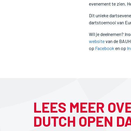
evenement te zien. H
Dit unieke dartsevene
dartstoernooi van Eur
Wil je deelnemen? Ins
website
van de BAUHA
op
Facebook
en op
I
LEES MEER OV
DUTCH OPEN D