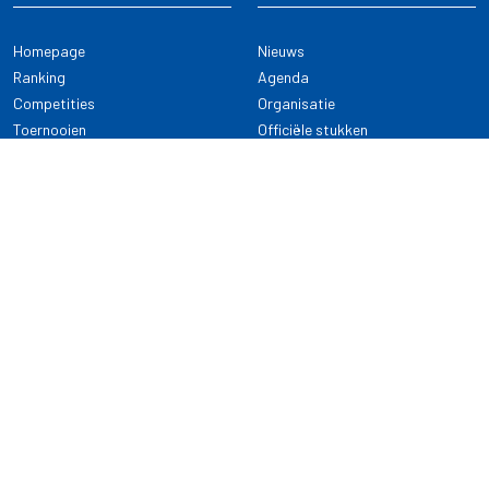
Homepage
Nieuws
Ranking
Agenda
Competities
Organisatie
Toernooien
Officiële stukken
Selectie
Alle onderwerpen
NDB Darts
Kennisbank
KENNISBANK
CONTACT
Dartsport
Nederlandse Darts Bond
NDB Veilige dartsport
Archimedesbaan 7
Gedragsregels
3439 ME Nieuwegein
Reglementen
Dispensatie
030 - 2081 180
info@ndbdarts.nl