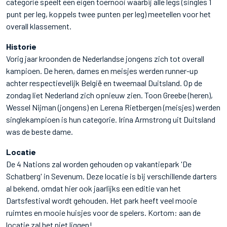
categorie speelt een eigen toernooi waarbij alle legs (singles 1
punt per leg, koppels twee punten per leg) meetellen voor het
overall klassement.
Historie
Vorig jaar kroonden de Nederlandse jongens zich tot overall
kampioen. De heren, dames en meisjes werden runner-up
achter respectievelijk België en tweemaal Duitsland. Op de
zondag liet Nederland zich opnieuw zien. Toon Greebe (heren),
Wessel Nijman (jongens) en Lerena Rietbergen (meisjes) werden
singlekampioen is hun categorie. Irina Armstrong uit Duitsland
was de beste dame.
Locatie
De 4 Nations zal worden gehouden op vakantiepark 'De
Schatberg' in Sevenum. Deze locatie is bij verschillende darters
al bekend, omdat hier ook jaarlijks een editie van het
Dartsfestival wordt gehouden. Het park heeft veel mooie
ruimtes en mooie huisjes voor de spelers. Kortom: aan de
locatie zal het niet liggen!