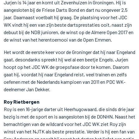
Jurjen is 14 jaar en komt uit Zevenhuizen in Groningen. Hij is
aangesloten bij de Friese Darts Bond en dart nu ongeveer 2,5
jaar. Daarnaast voetbalt hij graag. De plaatsing voor het JDC
WK vindt hij een van zijn beste dartsprestaties ooit, naast zijn
debuut bij de NDB junioren, de winst op de Almere Open 2017 en
de winst van het herentoernooi van de Open Emmen.
Het wordt de eerste keer voor de Groninger dat hij naar Engeland
gaat, desondanks spreekt hij wel al een beetje Engels. Jurjen
hoopt op het JDC WK de groepsfase door te komen. Daarom
gaat hij, voordat hij naar Engeland reist, veel trainen en zelfs
oefenen met de Nederlands kampioen van 2011 en PDC WK-
deelnemer Jan Dekker.
Roy Rietbergen
Roy is een 16-jarige darter uit Heerhugowaard, die sinds drie jaar
bezig is met de sport en is aangesloten bij de DONHN. Naast het
bemachtigen van de wildcard voor het JDC WK ziet Roy zijn
winst van het NJTK als beste prestatie. Verder is hij een fan van
Gary Anderson en speelt hij naast het darten het liefst een potje