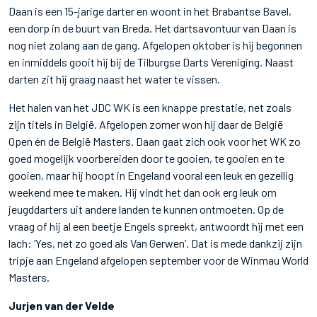
Daan is een 15-jarige darter en woont in het Brabantse Bavel,
een dorp in de buurt van Breda. Het dartsavontuur van Daan is
nog niet zolang aan de gang. Afgelopen oktober is hij begonnen
en inmiddels gooit hij bij de Tilburgse Darts Vereniging. Naast
darten zit hij graag naast het water te vissen.
Het halen van het JDC WK is een knappe prestatie, net zoals
zijn titels in België. Afgelopen zomer won hij daar de België
Open én de België Masters. Daan gaat zich ook voor het WK zo
goed mogelijk voorbereiden door te gooien, te gooien en te
gooien, maar hij hoopt in Engeland vooral een leuk en gezellig
weekend mee te maken. Hij vindt het dan ook erg leuk om
jeugddarters uit andere landen te kunnen ontmoeten. Op de
vraag of hij al een beetje Engels spreekt, antwoordt hij met een
lach: ‘Yes, net zo goed als Van Gerwen’. Dat is mede dankzij zijn
tripje aan Engeland afgelopen september voor de Winmau World
Masters.
Jurjen van der Velde