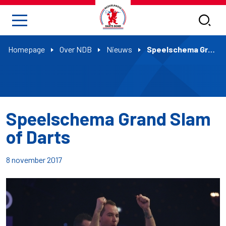
Homepage
Over NDB
Nieuws
Speelschema Grand Slam of Darts
Speelschema Grand Slam
of Darts
8 november 2017