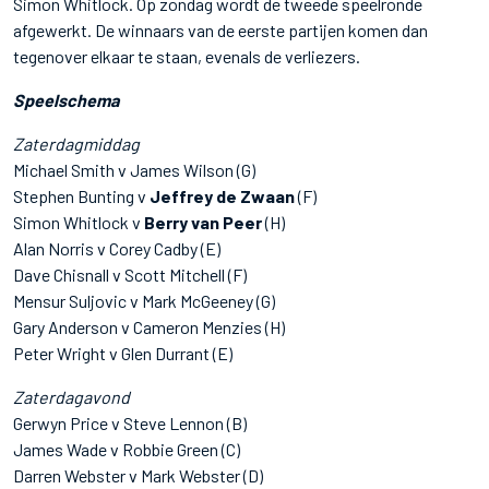
Simon Whitlock. Op zondag wordt de tweede speelronde
afgewerkt. De winnaars van de eerste partijen komen dan
tegenover elkaar te staan, evenals de verliezers.
Speelschema
Zaterdagmiddag
Michael Smith v James Wilson (G)
Stephen Bunting v
Jeffrey de Zwaan
(F)
Simon Whitlock v
Berry van Peer
(H)
Alan Norris v Corey Cadby (E)
Dave Chisnall v Scott Mitchell (F)
Mensur Suljovic v Mark McGeeney (G)
Gary Anderson v Cameron Menzies (H)
Peter Wright v Glen Durrant (E)
Zaterdagavond
Gerwyn Price v Steve Lennon (B)
James Wade v Robbie Green (C)
Darren Webster v Mark Webster (D)