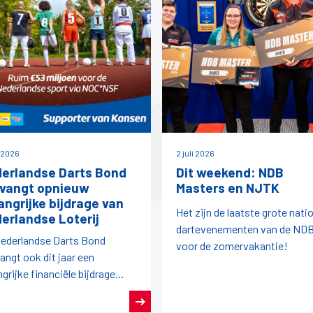
i 2026
2 juli 2026
erlandse Darts Bond
Dit weekend: NDB
vangt opnieuw
Masters en NJTK
angrijke bijdrage van
Het zijn de laatste grote nati
erlandse Loterij
dartevenementen van de ND
ederlandse Darts Bond
voor de zomervakantie!
angt ook dit jaar een
ngrijke financiële bijdrage
it de afdracht van
rlandse Loterij aan de