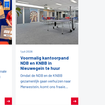
1 juli 2026
Voormalig kantoorpand
NDB en KNBB in
Nieuwegein te huur
onale
Omdat de NDB en de KNBB
B
gezamenlijk gaan verhuizen naar
Merwestein, komt ons fraaie
kantoorpand vrij.