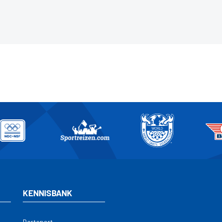
rlandse sport.
KENNISBANK
Dartsport