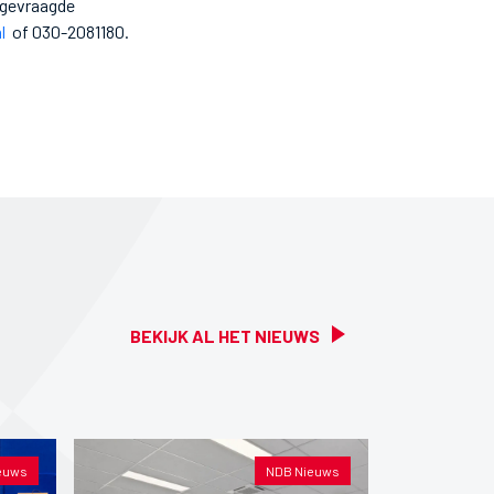
 gevraagde
l
of 030-2081180.
BEKIJK AL HET NIEUWS
euws
NDB Nieuws