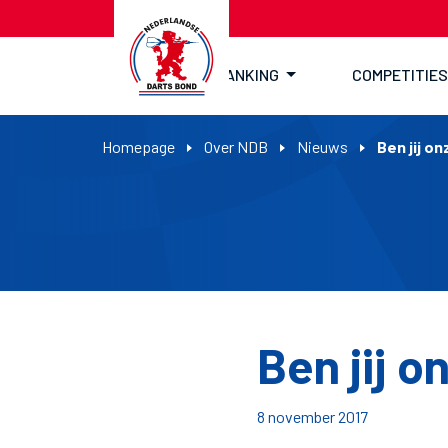
RANKING
COMPETITIES
Homepage
Over NDB
Nieuws
Ben jij o
Ben jij o
8 november 2017