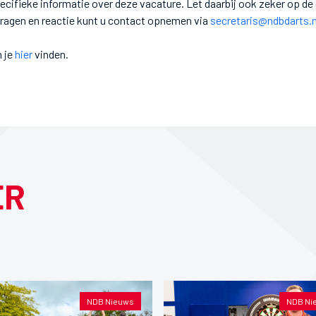
cifieke informatie over deze vacature. Let daarbij ook zeker op de
ragen en reactie kunt u contact opnemen via
secretaris@ndbdarts.n
n je
hier
vinden.
ER
NDB Nieuws
NDB Ni