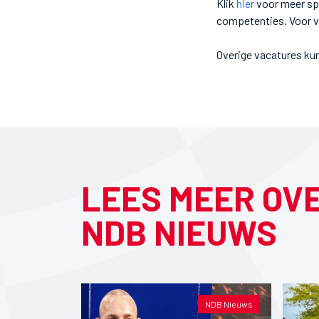
Klik
hier
voor meer spe
competenties. Voor v
Overige vacatures ku
LEES MEER OV
NDB NIEUWS
NDB Nieuws