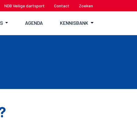
NDB Veilige dartsport
Contact
Zoeken
TS
AGENDA
KENNISBANK
?