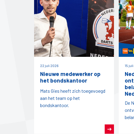
22 juli 2026
15 jul
Nieuwe medewerker op
Ned
het bondskantoor
ont
bel
Mats Gies heeft zich toegevoegd
Ned
aan het team op het
De N
bondskantoor.
ontv
bela
vanu
Nede