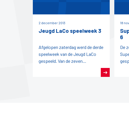
2 december 2013
18 no
Jeugd LaCo speelweek 3
Sup
6
Afgelopen zaterdag werd de derde
De z
speelweek van de Jeugd LaCo
Supe
gespeeld. Van de zeven
gesp
deelnemende teams kwam alleen
acti
de RDB-1 niet in actie.Het tweede
weds
team
gelij