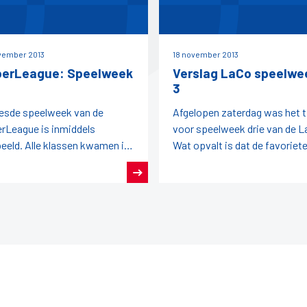
vember 2013
18 november 2013
erLeague: Speelweek
Verslag LaCo speelwe
3
esde speelweek van de
Afgelopen zaterdag was het t
rLeague is inmiddels
voor speelweek drie van de L
eeld. Alle klassen kwamen in
Wat opvalt is dat de favoriet
e.HoofdklasseDrie van de vier
voorafgaande aan de wedstri
trijden eindigden in een
niet altijd de winst
kspel.