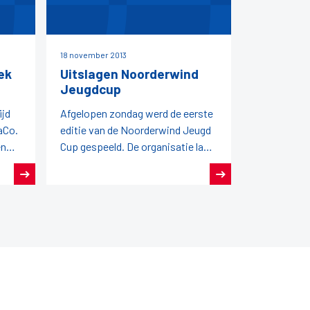
18 november 2013
ek
Uitslagen Noorderwind
Jeugdcup
ijd
Afgelopen zondag werd de eerste
aCo.
editie van de Noorderwind Jeugd
en
Cup gespeeld. De organisatie lag
jden
in handen van de FDB en zij zetten
een succesvolle eerste