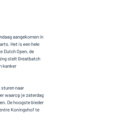
vandaag aangekomen in
rts. Het is een hele
 de Dutch Open, de
ging stelt Greatbatch
ch kanker
 sturen naar
er waarop je zaterdag
pen. De hoogste bieder
Centre Koningshof te