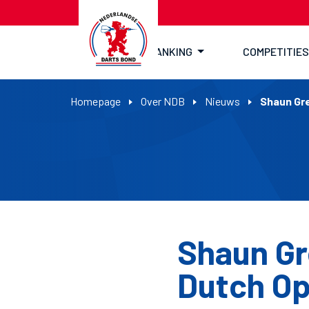
RANKING
COMPETITIES
Homepage
Over NDB
Nieuws
Shaun Gre
Shaun Gr
Dutch Op