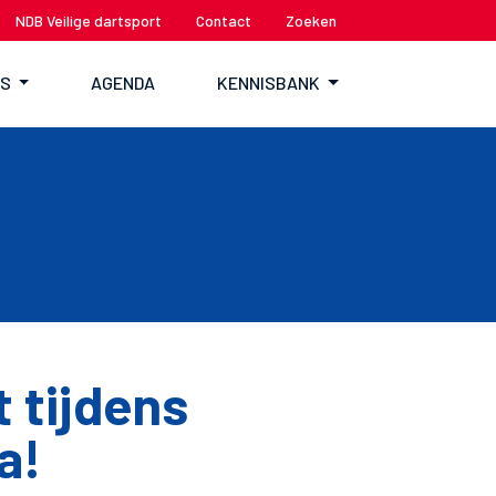
NDB Veilige dartsport
Contact
Zoeken
TS
AGENDA
KENNISBANK
 tijdens
a!