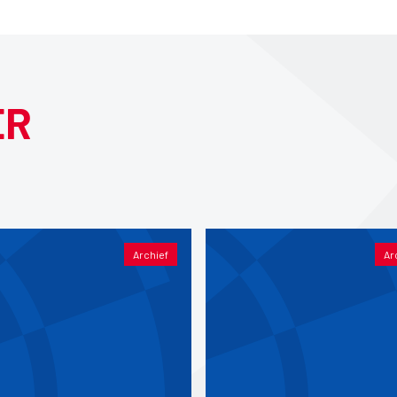
ER
Archief
Ar