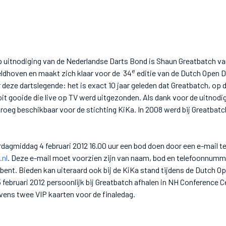
p uitnodiging van de Nederlandse Darts Bond is Shaun Greatbatch 
e
ldhoven en maakt zich klaar voor de 34
editie van de Dutch Open Da
r deze dartslegende: het is exact 10 jaar geleden dat Greatbatch, op
oit gooide die live op TV werd uitgezonden. Als dank voor de uitnodi
 droeg beschikbaar voor de stichting KiKa. In 2008 werd bij Greatbat
rdagmiddag 4 februari 2012 16.00 uur een bod doen door een e-mail te
nl
. Deze e-mail moet voorzien zijn van naam, bod en telefoonnumm
bent. Bieden kan uiteraard ook bij de KiKa stand tijdens de Dutch O
5 februari 2012 persoonlijk bij Greatbatch afhalen in NH Conference 
evens twee VIP kaarten voor de finaledag.