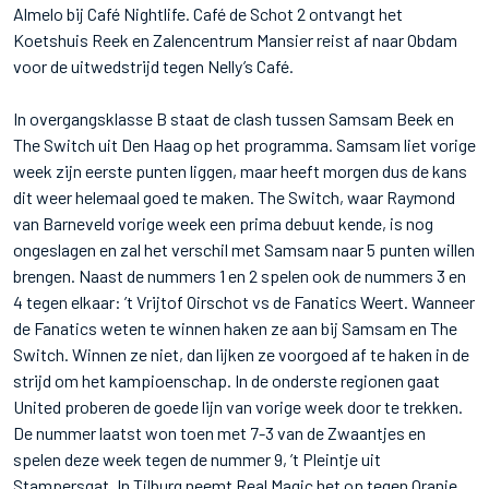
Almelo bij Café Nightlife. Café de Schot 2 ontvangt het
Koetshuis Reek en Zalencentrum Mansier reist af naar Obdam
voor de uitwedstrijd tegen Nelly’s Café.
In overgangsklasse B staat de clash tussen Samsam Beek en
The Switch uit Den Haag op het programma. Samsam liet vorige
week zijn eerste punten liggen, maar heeft morgen dus de kans
dit weer helemaal goed te maken. The Switch, waar Raymond
van Barneveld vorige week een prima debuut kende, is nog
ongeslagen en zal het verschil met Samsam naar 5 punten willen
brengen. Naast de nummers 1 en 2 spelen ook de nummers 3 en
4 tegen elkaar: ’t Vrijtof Oirschot vs de Fanatics Weert. Wanneer
de Fanatics weten te winnen haken ze aan bij Samsam en The
Switch. Winnen ze niet, dan lijken ze voorgoed af te haken in de
strijd om het kampioenschap. In de onderste regionen gaat
United proberen de goede lijn van vorige week door te trekken.
De nummer laatst won toen met 7-3 van de Zwaantjes en
spelen deze week tegen de nummer 9, ’t Pleintje uit
Stampersgat. In Tilburg neemt Real Magic het op tegen Oranje