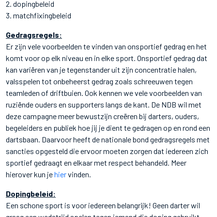
2. dopingbeleid
3. matchfixingbeleid
Gedragsregels:
Er zijn vele voorbeelden te vinden van onsportief gedrag en het
komt voor op elk niveau en in elke sport. Onsportief gedrag dat
kan variëren van je tegenstander uit zijn concentratie halen,
valsspelen tot onbeheerst gedrag zoals schreeuwen tegen
teamleden of driftbuien. Ook kennen we vele voorbeelden van
ruziënde ouders en supporters langs de kant. De NDB wil met
deze campagne meer bewustzijn creëren bij darters, ouders,
begeleiders en publiek hoe jij je dient te gedragen op en rond een
dartsbaan. Daarvoor heeft de nationale bond gedragsregels met
sancties opgesteld die ervoor moeten zorgen dat iedereen zich
sportief gedraagt en elkaar met respect behandeld. Meer
hierover kun je
hier
vinden.
Dopingbeleid:
Een schone sport is voor iedereen belangrijk! Geen darter wil
graag een wedstrijd spelen tegen iemand die doping gebruikt.