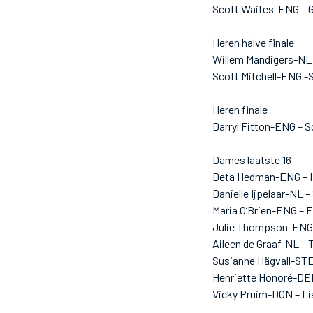
Scott Waites-ENG – 
Heren halve finale
Willem Mandigers-NL 
Scott Mitchell-ENG -
Heren finale
Darryl Fitton-ENG – S
Dames laatste 16
Deta Hedman-ENG – H
Danielle Ijpelaar-NL 
Maria O’Brien-ENG – 
Julie Thompson-ENG 
Aileen de Graaf-NL – 
Susianne Hägvall-ST
Henriette Honoré-DE
Vicky Pruim-DON – L