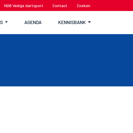
NDB Veilige dartsport
Contact
Zoeken
TS
AGENDA
KENNISBANK