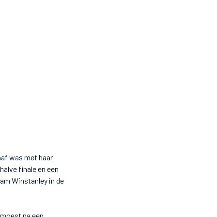
aaf was met haar
alve finale en een
wam Winstanley in de
r moest na een