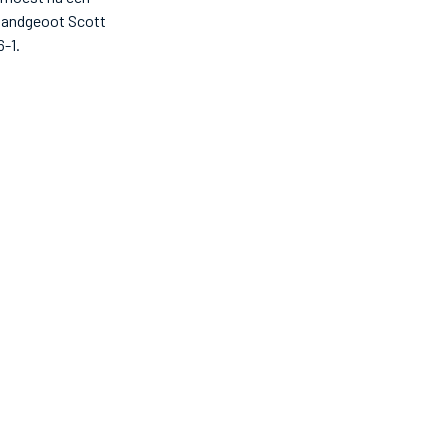
n landgeoot Scott
6-1.