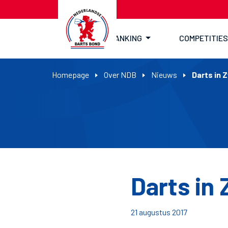
RANKING
COMPETITIES
Homepage
Over NDB
Nieuws
Darts in
Darts in
21 augustus 2017