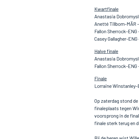
Kwartfinale
Anastasia Dobromysl
Anetté Tillbom-MÄR –
Fallon Sherrock-ENG
Casey Gallagher-ENG 
Halve finale
Anastasia Dobromysl
Fallon Sherrock-ENG 
Finale
Lorraine Winstanley-E
Op zaterdag stond de
finaleplaats tegen Wi
voorsprong in de fina
finale sterk terug en 
Bij de heren wist Wil