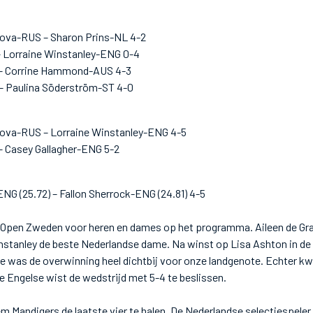
ova-RUS – Sharon Prins-NL 4-2
 Lorraine Winstanley-ENG 0-4
 – Corrine Hammond-AUS 4-3
– Paulina Söderström-ST 4-0
ova-RUS – Lorraine Winstanley-ENG 4-5
– Casey Gallagher-ENG 5-2
NG (25.72) – Fallon Sherrock-ENG (24.81) 4-5
 Open Zweden voor heren en dames op het programma. Aileen de Gr
nstanley de beste Nederlandse dame. Na winst op Lisa Ashton in de h
le was de overwinning heel dichtbij voor onze landgenote. Echter k
de Engelse wist de wedstrijd met 5-4 te beslissen.
lem Mandigers de laatste vier te halen. De Nederlandse selectiespele