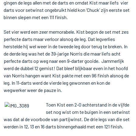
gingen de legs allen met de darts en omdat Kist maar liefs vier
darts voor setwinst ongebruikt hield kon ‘Chuck’ zijn eerste set
binnen slepen met een 111 finish.
Set vier werd een zeer memorabele. Kist begon de set met zes
perfecte darts maar verloor alsnog de leg. Dat legverlies
herstelde hij wel weer in de tweede leg door terug te breken. In
de derde leg was het de 39-jarige Norris die maar liefs acht
perfecte darts op weg naar een 9-darter gooide. Jammerlijk
werd de dubbel 12 gemist! Dat bleef blijkbaar even in het hoofd
van Norris hangen want Kist pakte met een 96 finish alsnog de
leg. In 11-darts werd de vierde leg gewonnen en kon de
wegwerker weer de pauze in.
Toen Kist een 2-0 achterstand in de vijfde
set nog wist om te buigen in een setwinst
was dat al de voorbode van partijwinst. De drie legs van die set
werden in 12, 13 en 16 darts binnengehaald met een 121 finish.