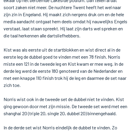
elkaar op het beroemde Lakeside podium. Dan tellen al dat
soort zaken niet meer. De nuchtere Twent heeft het wel naar
zijn zin in Engeland. Hij maakt zich nergens druk om en de hele
media aandacht ontgaat hem deels omdat hij nauwelijks Engels
verstaat, laat staan spreekt. Hij laat zijn darts wel spreken en
die taal herkennen alle dartsliefhebbers.
Kist was als eerste uit de startblokken en wist direct al in de
eerste leg de dubbel goed te vinden met een 78 finish. Norris
miste een 121 in de tweede leg en Kist kwam er mee weg. In de
derde leg werd de eerste 180 genoteerd van de Nederlander en
met een knappe 110 finish trok hij de leg en daarmee de set naar
zich toe.
Norris wist ook in de tweede set de dubbel niet te vinden. Kist
ging gewoon door met zijn missie. De tweede set werd met een
shanghai 20 (triple 20, single 20, dubbel 20) binnengehaald.
In de derde set wist Norris eindelijk de dubbel te vinden. Zo