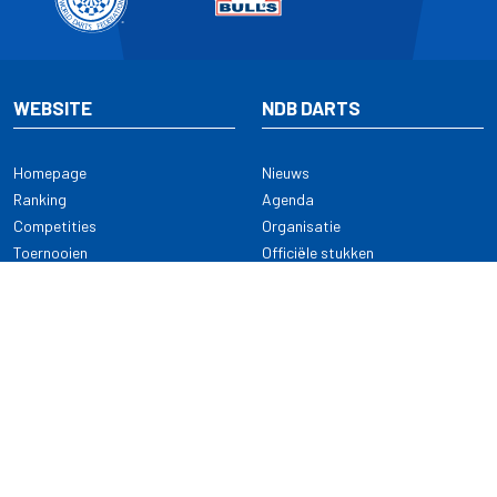
WEBSITE
NDB DARTS
Homepage
Nieuws
Ranking
Agenda
Competities
Organisatie
Toernooien
Officiële stukken
Selectie
Alle onderwerpen
NDB Darts
Kennisbank
KENNISBANK
CONTACT
Dartsport
Nederlandse Darts Bond