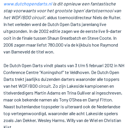
www.dutchopendarts.nl
is dit opnieuw een fantastische
stap voorwaarts voor het grootste ‘open’ dartstoernooi van
het WDF/BDO circuit’
, aldus toernooidirecteur Niels de Ruiter.
In het verleden werd de Dutch Open Darts jarenlang live
uitgezonden. In de 2002 editie zagen we de eerste live 9-darter
ooit in de finale tussen Shaun Greatbatch en Steve Coote. In
2006 zagen maar liefst 780.000 via de kijkbuis hoe Raymond
van Barneveld de titel won.
De Dutch Open Darts vindt plaats van 3 t/m 5 februari 2012 in NH
Conference Centre “Koningshof” te Veldhoven. De Dutch Open
Darts trekt jaarlijks duizenden darters waaronder alle toppers
van het WDF/BDO circuit. Zo zijn Lakeside kampioenen en
titelverdedigers Martin Adams en Trina Gulliver al ingeschreven,
maar ook bekende namen als Tony O’Shea en Darryl Fitton.
Naast buitenlandse topspeler is uiteraard ook de Nederlandse
top vertegenwoordigd, waaronder alle acht Lakeside spelers
zoals Jan Dekker, Wesley Harms, Willy van de Wiel en Christian
Kist.