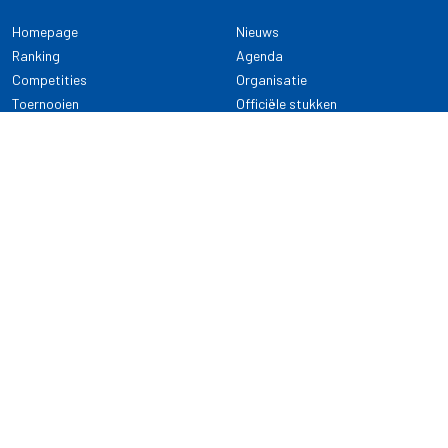
Homepage
Nieuws
Ranking
Agenda
Competities
Organisatie
Toernooien
Officiële stukken
Selectie
Alle onderwerpen
NDB Darts
Kennisbank
KENNISBANK
CONTACT
Dartsport
Nederlandse Darts Bond
NDB Veilige dartsport
Archimedesbaan 7
Gedragsregels
3439 ME Nieuwegein
Reglementen
Dispensatie
030 - 2081 180
info@ndbdarts.nl
Alle onderwerpen