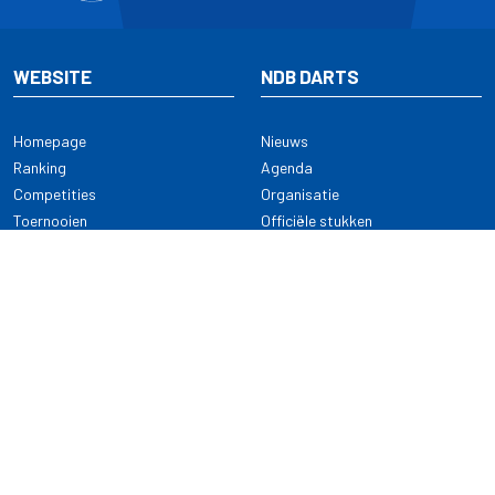
WEBSITE
NDB DARTS
Homepage
Nieuws
Ranking
Agenda
Competities
Organisatie
Toernooien
Officiële stukken
Selectie
Alle onderwerpen
NDB Darts
Kennisbank
KENNISBANK
CONTACT
Dartsport
Nederlandse Darts Bond
NDB Veilige dartsport
Archimedesbaan 7
Gedragsregels
3439 ME Nieuwegein