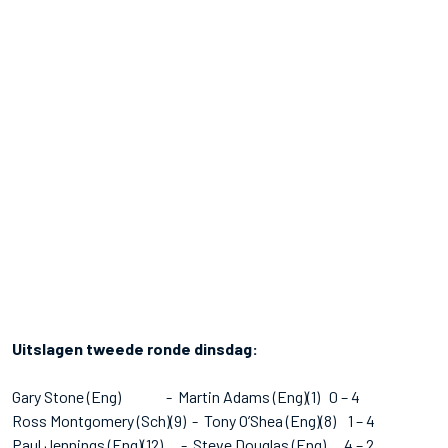
Uitslagen tweede ronde dinsdag:
Gary Stone (Eng) - Martin Adams (Eng)(1) 0 – 4
Ross Montgomery (Sch)(9) - Tony O’Shea (Eng)(8) 1 – 4
Paul Jennings (Eng)(12) - Steve Douglas (Eng) 4 – 2