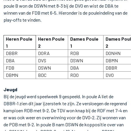
poule B won de DSWN met 8-3 bij de DVO en wist de DBA te
winnen van de FDB met 6-5. Hieronder is de pouleindeling van de
play-offs te vinden.
Heren Poule
Heren Poule
Dames Poule
Dames Pou
1
2
1
2
DBBR
DORA
RDB
DONHN
DBA
DVS
DSWN
DBMN
FDB
DSWN
DBA
DBBR
DBMN
BDC
RDO
DVO
Jeugd
Bij de jeugd werd speelweek 9 gespeeld. In poule A liet de
DBBR-1 zien dit jaar ijzersterk te zijn. Ze versloegen de regerend
kampioen RDB met 9-2. De TDV won knap bij de RDF met 7-4 en
er was ook weer en overwinning voor de DVO-2. Zij wonnen van
de PDB met 9-2. In poule B nam DSWN de koppositie over van