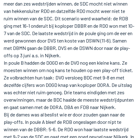
meer dan zes wedstrijden winnen, de SDC mocht niet winnen
van hekkensluiter RDO en datzelfde RDO mocht weer niet te
ruim winnen van de SDC. Dit scenario werd waarheid: de RDB
ging met 16-1 onderuit bij koploper DBBR en de RDO won met 10-
7 van de SDC. De laatste wedstrijd in de poule ging om de eer en
werd gewonnen door DVS ten koste van DSWN (11-6). Samen
met DBMN gaan de DBBR, DVS en de DSWN door naar de play-
offs op 3 juni a.s. in Nijkerk.
In poule B hadden de DOGD en de DVO nog een kleine kans. Ze
moesten winnen om nog kans te houden op een play-off ticket.
Ze volbrachten hun taak: DVO versloeg BDC met 9-8 en met
dezelfde cijfers won DOGD knap van koploper DORA. De uitslag
was echter niet ruim genoeg. Drie teams eindigden met zes
overwinningen, maar de BDC haalde de meeste wedstrijdpunten
en gaat samen met de DORA, DBA en FDB naar Nijkerk.
Bij de dames was al beslist wie er door zouden gaan naar de
play-offs. In poule A bleef de RDB ongeslagen door nipt te
winnen van de DBBR: 5-6. De RDO won haar laatste wedstrijd
met 9-2 van de SDC en gaat met een goed gevoel naar Nijkerk. In