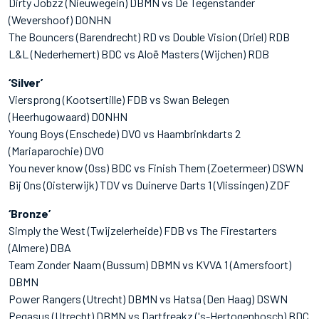
Dirty Jobzz (Nieuwegein) DBMN vs De Tegenstander
(Wevershoof) DONHN
The Bouncers (Barendrecht) RD vs Double Vision (Driel) RDB
L&L (Nederhemert) BDC vs Aloë Masters (Wijchen) RDB
‘Silver’
Viersprong (Kootsertille) FDB vs Swan Belegen
(Heerhugowaard) DONHN
Young Boys (Enschede) DVO vs Haambrinkdarts 2
(Mariaparochie) DVO
You never know (Oss) BDC vs Finish Them (Zoetermeer) DSWN
Bij Ons (Oisterwijk) TDV vs Duinerve Darts 1 (Vlissingen) ZDF
‘Bronze’
Simply the West (Twijzelerheide) FDB vs The Firestarters
(Almere) DBA
Team Zonder Naam (Bussum) DBMN vs KVVA 1 (Amersfoort)
DBMN
Power Rangers (Utrecht) DBMN vs Hatsa (Den Haag) DSWN
Pegasus (Utrecht) DBMN vs Dartfreakz ('s-Hertogenbosch) BDC