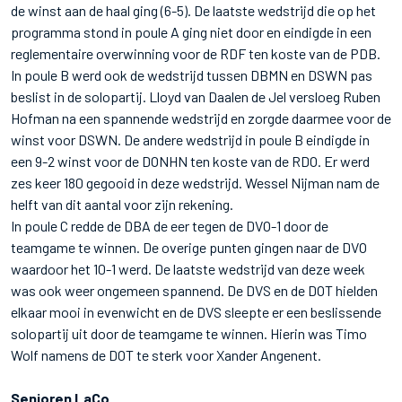
de winst aan de haal ging (6-5). De laatste wedstrijd die op het
programma stond in poule A ging niet door en eindigde in een
reglementaire overwinning voor de RDF ten koste van de PDB.
In poule B werd ook de wedstrijd tussen DBMN en DSWN pas
beslist in de solopartij. Lloyd van Daalen de Jel versloeg Ruben
Hofman na een spannende wedstrijd en zorgde daarmee voor de
winst voor DSWN. De andere wedstrijd in poule B eindigde in
een 9-2 winst voor de DONHN ten koste van de RDO. Er werd
zes keer 180 gegooid in deze wedstrijd. Wessel Nijman nam de
helft van dit aantal voor zijn rekening.
In poule C redde de DBA de eer tegen de DVO-1 door de
teamgame te winnen. De overige punten gingen naar de DVO
waardoor het 10-1 werd. De laatste wedstrijd van deze week
was ook weer ongemeen spannend. De DVS en de DOT hielden
elkaar mooi in evenwicht en de DVS sleepte er een beslissende
solopartij uit door de teamgame te winnen. Hierin was Timo
Wolf namens de DOT te sterk voor Xander Angenent.
Senioren LaCo