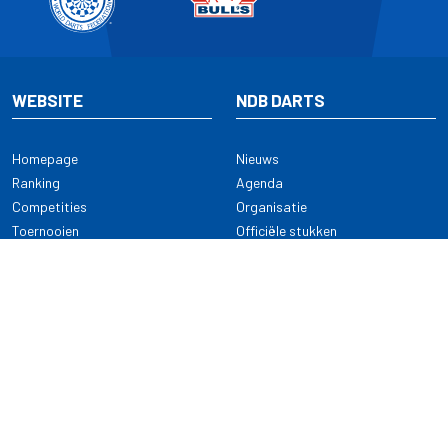
WEBSITE
NDB DARTS
Homepage
Nieuws
Ranking
Agenda
Competities
Organisatie
Toernooien
Officiële stukken
Selectie
Alle onderwerpen
NDB Darts
Kennisbank
KENNISBANK
CONTACT
Dartsport
Nederlandse Darts Bond