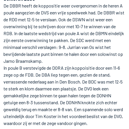
De DBBR heeft de koppositie weer overgenomen in de heren A
poule aangezien de DVS een vrije speelweek had. De DBBR wist
de RDO met 12-5 te verslaan. Ook de DSWN wist weer een
overwinning bij te schrijven door met 10-7 te winnen van de
RDB. In de laatste wedstrijd van poule A wist de DBMN eindelijk
zijn eerste overwinning te pakken. De SDC werd met een
minimaal verschil verslagen: 9-8. Jurrian van Os wist het
bevrijdende laatste punt binnen te halen door een solowinst op
Jarno Braamskamp.
In poule B verstevigde de DORA zijn koppoisitie door een 11-6
zege op de FDB. De DBA liep tegen een, gezien de stand,
verrassende nederlaag aan in Den Bosch. De BDC was met 12-5
te sterk en klom daarmee een plaatsje. De DVO leek een
gemakkelijke zege binnen te gaan halen tegen de DONHN
getuige een 8-3 tussenstand. De DONHN knokte zich echter
geweldig terug en maakte er 8-8 van. Een spannende solo werd
uiteindelijk door Tim Koster in het voordeel beslist van de DVO,
waardoor zij er met de zege vandoor gingen.