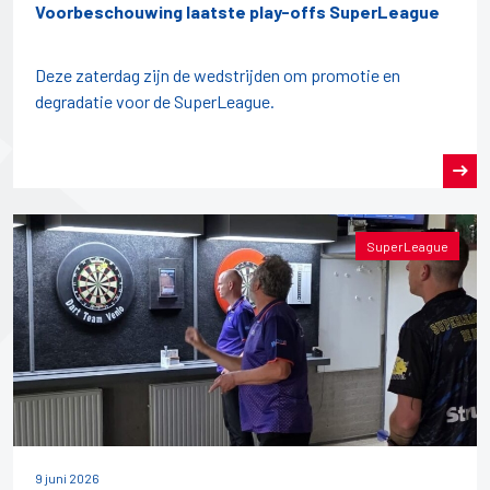
Voorbeschouwing laatste play-offs SuperLeague
Deze zaterdag zijn de wedstrijden om promotie en
degradatie voor de SuperLeague.
SuperLeague
9 juni 2026