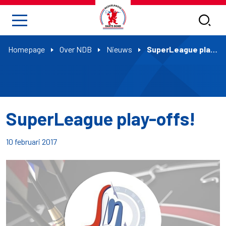
Homepage
Over NDB
Nieuws
SuperLeague play-offs!
SuperLeague play-offs!
10 februari 2017